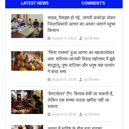
LATEST NEWS
COMMENTS
साहब, पैमाइश हो गई…जंगली ककोड़ा लेकर
जिलाधिकारी आगरा का आभार जताने पहुंचा
किसान
August 8, 2026
up18news
​’सिया राममय’ हुआ आगरा का महाकालेश्वर
धाम: श्रीराम-जानकी विवाह महोत्सव में झूमे
श्रद्धालु, पुष्प वाटिका और धनुष यज्ञ प्रसंग
ने बांधा समां
August 8, 2026
up18news
‘बेस्टसेलर’ टैग: किताब बेची जा सकती है,
लेकिन एक सच्चा पाठक खरीदा नहीं जा
सकता
August 8, 2026
up18news
आगरा में बारिश के बीच बड़ा हादसा: