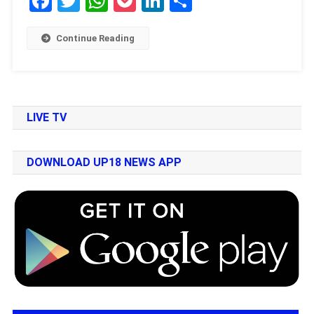
Facebook
Twitter
WhatsApp
Pocket
LinkedIn
Share
Continue Reading
LIVE TV
DOWNLOAD UP18 NEWS APP