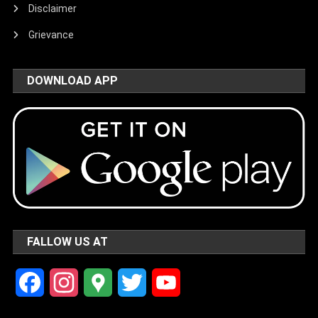
Disclaimer
Grievance
DOWNLOAD APP
FALLOW US AT
Facebook
Instagram
Google
Twitter
YouTube
Maps
Channel