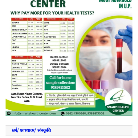
धर्म/ आध्‍यात्‍म/ संस्‍कृति