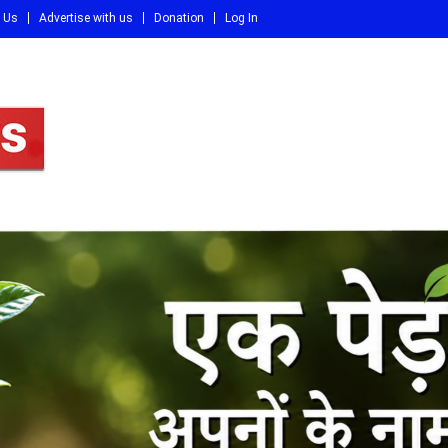
 Us
Advertise with us
Donation
Log In
DI