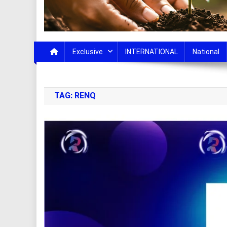
Exclusive
INTERNATIONAL
National
TAG:
RENQ