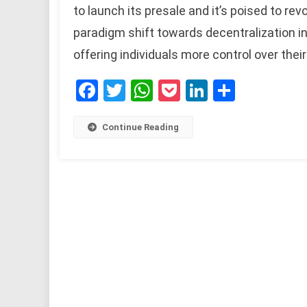
to launch its presale and it’s poised to re
paradigm shift towards decentralization i
offering individuals more control over thei
Facebook
Twitter
WhatsApp
Pocket
LinkedIn
Share
Continue Reading