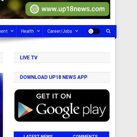
ment
Health
Career/Jobs
LIVE TV
DOWNLOAD UP18 NEWS APP
LATEST NEWS
COMMENTS