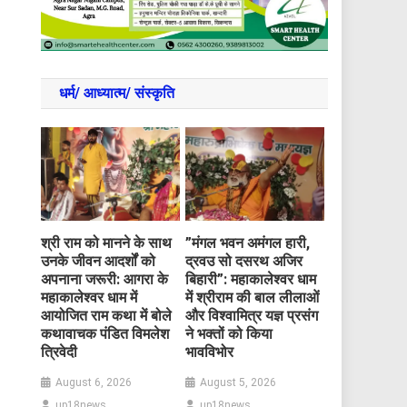
धर्म/ आध्‍यात्‍म/ संस्‍कृति
​श्री राम को मानने के साथ
​”मंगल भवन अमंगल हारी,
उनके जीवन आदर्शों को
द्रवउ सो दसरथ अजिर
अपनाना जरूरी: आगरा के
बिहारी”: महाकालेश्वर धाम
महाकालेश्वर धाम में
में श्रीराम की बाल लीलाओं
आयोजित राम कथा में बोले
और विश्वामित्र यज्ञ प्रसंग
कथावाचक पंडित विमलेश
ने भक्तों को किया
त्रिवेदी
भावविभोर
August 6, 2026
August 5, 2026
up18news
up18news