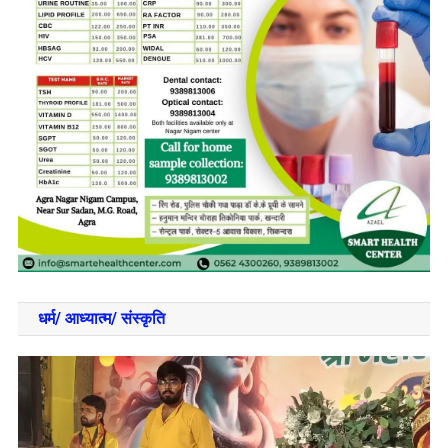
धर्म/ आध्‍यात्‍म/ संस्‍कृति