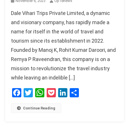
November 6, 2023
Up18news
Dale Vihari Trips Private Limited, a dynamic
and visionary company, has rapidly made a
name for itself in the world of travel and
tourism since its establishment in 2022.
Founded by Manoj K, Rohit Kumar Daroori, and
Remya P Raveendran, this company is on a
mission to revolutionize the travel industry
while leaving an indelible […]
Facebook
Twitter
WhatsApp
Pocket
LinkedIn
Share
Continue Reading