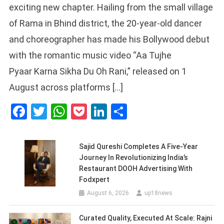
exciting new chapter. Hailing from the small village
of Rama in Bhind district, the 20-year-old dancer
and choreographer has made his Bollywood debut
with the romantic music video “Aa Tujhe
Pyaar Karna Sikha Du Oh Rani,” released on 1
August across platforms […]
Facebook
Twitter
WhatsApp
Pocket
LinkedIn
Share
Sajid Qureshi Completes A Five-Year
Journey In Revolutionizing India’s
Restaurant DOOH Advertising With
Fodxpert
August 6, 2026
up18news
Curated Quality, Executed At Scale: Rajni