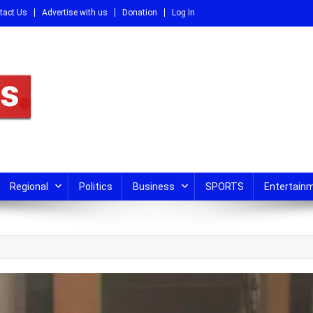
tact Us
Advertise with us
Donation
Log In
DI
Regional
Politics
Business
SPORTS
Entertain