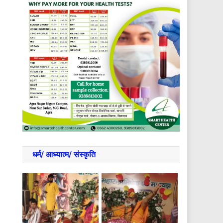
धर्म/ आध्‍यात्‍म/ संस्‍कृति