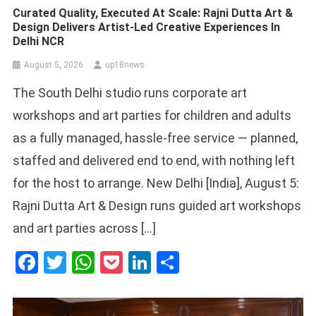
Curated Quality, Executed At Scale: Rajni Dutta Art &
Design Delivers Artist-Led Creative Experiences In
Delhi NCR
August 5, 2026
up18news
The South Delhi studio runs corporate art
workshops and art parties for children and adults
as a fully managed, hassle-free service — planned,
staffed and delivered end to end, with nothing left
for the host to arrange. New Delhi [India], August 5:
Rajni Dutta Art & Design runs guided art workshops
and art parties across […]
Facebook
Twitter
WhatsApp
Pocket
LinkedIn
Share