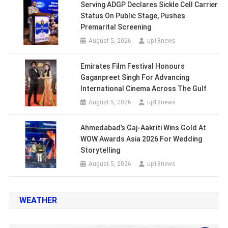
Serving ADGP Declares Sickle Cell Carrier
Status On Public Stage, Pushes
Premarital Screening
August 5, 2026
up18news
Emirates Film Festival Honours
Gaganpreet Singh For Advancing
International Cinema Across The Gulf
August 5, 2026
up18news
Ahmedabad’s Gaj-Aakriti Wins Gold At
WOW Awards Asia 2026 For Wedding
Storytelling
August 5, 2026
up18news
WEATHER