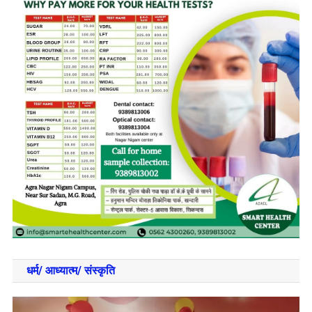
धर्म/ आध्‍यात्‍म/ संस्‍कृति