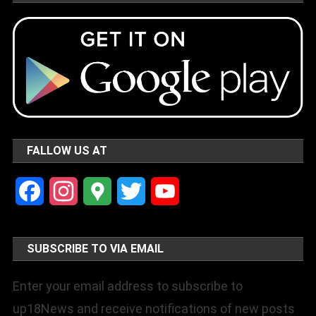
FALLOW US AT
Facebook
Instagram
Google
Twitter
YouTube
Maps
Channel
SUBSCRIBE TO VIA EMAIL
Enter your email address to subscribe to
up18News and receive notifications of new posts