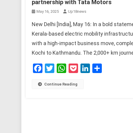
partnership with Tata Motors
May 16, 2025
Up18news
New Delhi [India], May 16: In a bold statem
Kerala-based electric mobility infrastruc
with a high-impact business move, complet
Kochi to Kathmandu. The 2,000+ km journey
Facebook
Twitter
WhatsApp
Pocket
LinkedIn
Share
Continue Reading