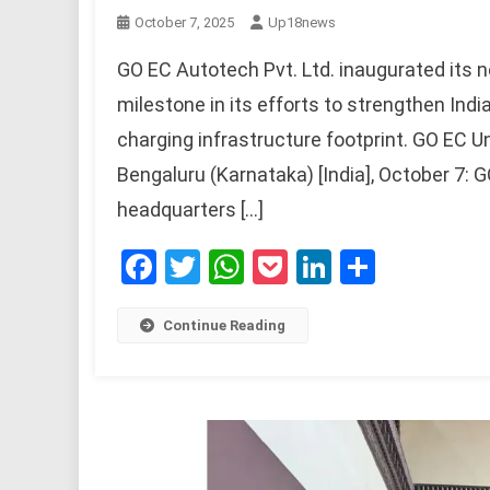
October 7, 2025
Up18news
GO EC Autotech Pvt. Ltd. inaugurated its 
milestone in its efforts to strengthen Indi
charging infrastructure footprint. GO EC 
Bengaluru (Karnataka) [India], October 7: 
headquarters […]
Facebook
Twitter
WhatsApp
Pocket
LinkedIn
Share
Continue Reading