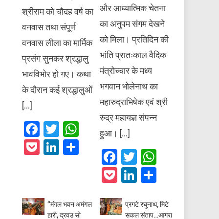
और आध्यात्मिक चेतना
श्रीराम को चौदह वर्ष का
का अनुपम संगम देखने
वनवास तथा संपूर्ण
को मिला। प्रतिदिन की
वनवास लीला का मार्मिक
भांति प्रातःकाल वैदिक
प्रसंग सुनकर श्रद्धालु
मंत्रोच्चार के मध्य
भावविभोर हो गए। कथा
भगवान भोलेनाथ का
के दौरान कई श्रद्धालुओं
महारुद्राभिषेक एवं श्री
[…]
रुद्र महायज्ञ संपन्न
Facebook
Twitter
WhatsApp
हुआ। […]
Pocket
LinkedIn
Share
Facebook
Twitter
WhatsAp
Pocket
LinkedIn
Share
​”मंगल भवन अमंगल
प्रगटे रघुनाथ, मिटे
हारी, द्रवउ सो
सकल संताप…आगरा