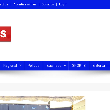
act Us
Advertise with us
Donation
Log In
DI
Regional
Politics
Business
SPORTS
Entertain