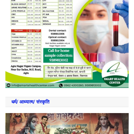
धर्म/ आध्‍यात्‍म/ संस्‍कृति