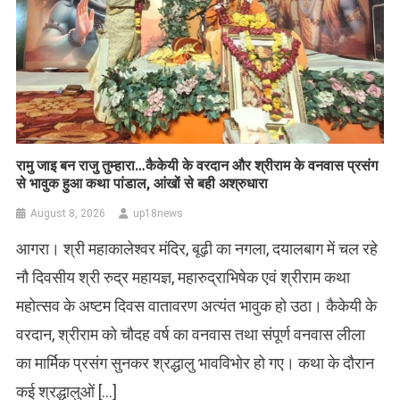
रामु जाइ बन राजु तुम्हारा…कैकेयी के वरदान और श्रीराम के वनवास प्रसंग
से भावुक हुआ कथा पांडाल, आंखों से बही अश्रुधारा
August 8, 2026
up18news
आगरा। श्री महाकालेश्वर मंदिर, बूढ़ी का नगला, दयालबाग में चल रहे
नौ दिवसीय श्री रुद्र महायज्ञ, महारुद्राभिषेक एवं श्रीराम कथा
महोत्सव के अष्टम दिवस वातावरण अत्यंत भावुक हो उठा। कैकेयी के
वरदान, श्रीराम को चौदह वर्ष का वनवास तथा संपूर्ण वनवास लीला
का मार्मिक प्रसंग सुनकर श्रद्धालु भावविभोर हो गए। कथा के दौरान
कई श्रद्धालुओं […]