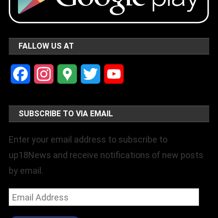
FALLOW US AT
Facebook
Instagram
Google
Twitter
YouTube
Maps
Channel
SUBSCRIBE TO VIA EMAIL
Enter your email address to subscribe to
up18News and receive notifications of new posts
by email.
Email
Address