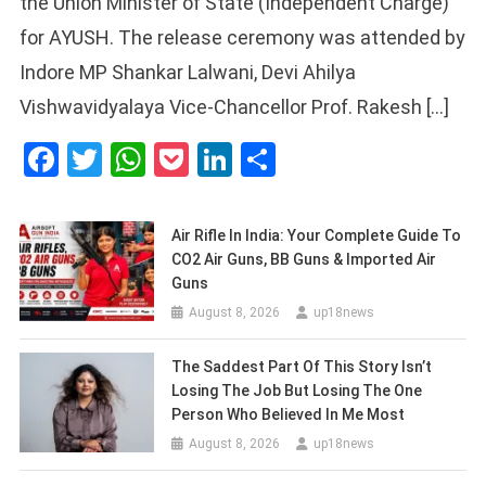
the Union Minister of State (Independent Charge)
for AYUSH. The release ceremony was attended by
Indore MP Shankar Lalwani, Devi Ahilya
Vishwavidyalaya Vice-Chancellor Prof. Rakesh […]
Facebook
Twitter
WhatsApp
Pocket
LinkedIn
Share
Air Rifle In India: Your Complete Guide To
CO2 Air Guns, BB Guns & Imported Air
Guns
August 8, 2026
up18news
The Saddest Part Of This Story Isn’t
Losing The Job But Losing The One
Person Who Believed In Me Most
August 8, 2026
up18news