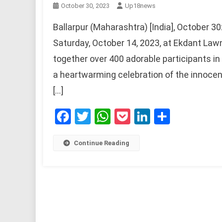
October 30, 2023
Up18news
Ballarpur (Maharashtra) [India], October 3
Saturday, October 14, 2023, at Ekdant Lawn
together over 400 adorable participants i
a heartwarming celebration of the innocen
[…]
Facebook
Twitter
WhatsApp
Pocket
LinkedIn
Share
Continue Reading