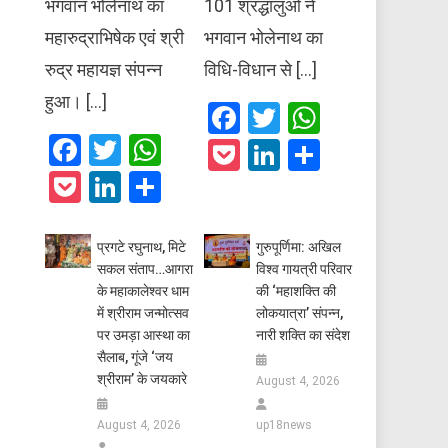
भगवान भोलेनाथ का
101 श्रद्धालुओं ने
महारुद्राभिषेक एवं श्री
भगवान भोलेनाथ का
रुद्र महायज्ञ संपन्न
विधि-विधान से […]
हुआ। […]
Facebook
Twitter
WhatsAp
Facebook
Twitter
WhatsApp
Pocket
LinkedIn
Share
Pocket
LinkedIn
Share
प्रगटे रघुनाथ, मिटे
गुरुपूर्णिमा: अखिल
सकल संताप…आगरा
विश्व गायत्री परिवार
के महाकालेश्वर धाम
की ‘महाशक्ति की
में श्रीराम जन्मोत्सव
लोकयात्रा’ संपन्न,
पर उमड़ा आस्था का
नारी शक्ति का संदेश
सैलाब, गूंजे ‘जय
श्रीराम’ के जयकारे
August 4, 2026
August 4, 2026
up18news