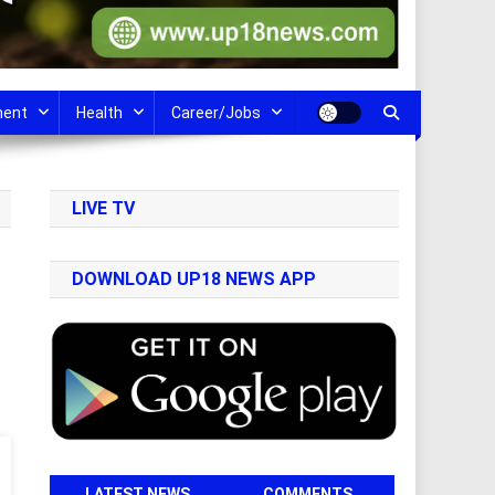
ment
Health
Career/Jobs
LIVE TV
DOWNLOAD UP18 NEWS APP
LATEST NEWS
COMMENTS