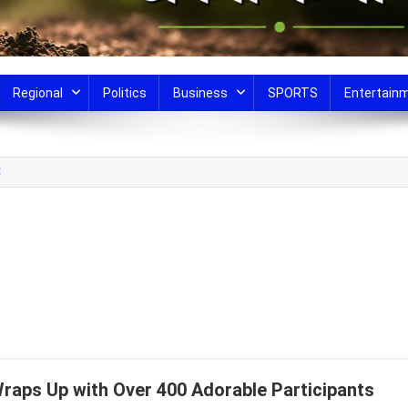
Regional
Politics
Business
SPORTS
Entertain
3
Wraps Up with Over 400 Adorable Participants