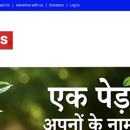
act Us
Advertise with us
Donation
Log In
DI