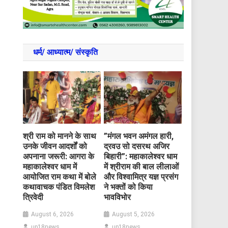
धर्म/ आध्‍यात्‍म/ संस्‍कृति
​श्री राम को मानने के साथ
​”मंगल भवन अमंगल हारी,
उनके जीवन आदर्शों को
द्रवउ सो दसरथ अजिर
अपनाना जरूरी: आगरा के
बिहारी”: महाकालेश्वर धाम
महाकालेश्वर धाम में
में श्रीराम की बाल लीलाओं
आयोजित राम कथा में बोले
और विश्वामित्र यज्ञ प्रसंग
कथावाचक पंडित विमलेश
ने भक्तों को किया
त्रिवेदी
भावविभोर
August 6, 2026
August 5, 2026
up18news
up18news