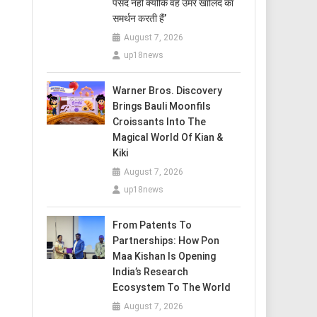
पसंद नहीं क्योंकि वह उमर खालिद का
समर्थन करती हैं’
August 7, 2026
up18news
Warner Bros. Discovery
Brings Bauli Moonfils
Croissants Into The
Magical World Of Kian &
Kiki
August 7, 2026
up18news
From Patents To
Partnerships: How Pon
Maa Kishan Is Opening
India’s Research
Ecosystem To The World
August 7, 2026