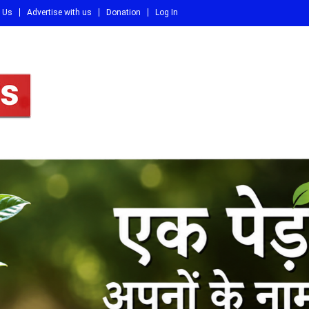
 Us
Advertise with us
Donation
Log In
DI