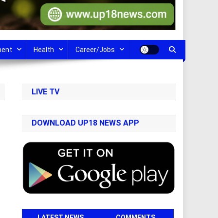
ment
Health
Career/Jobs
LIVE TV
DOWNLOAD UP18 NEWS APP
LATEST NEWS
COMMENTS