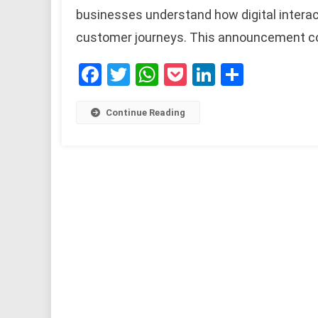
businesses understand how digital intera
customer journeys. This announcement c
Facebook
Twitter
WhatsApp
Pocket
LinkedIn
Share
Continue Reading