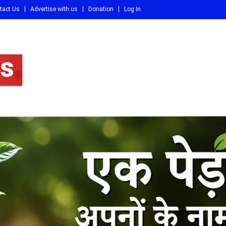
tact Us
Advertise with us
Donation
Log In
DI