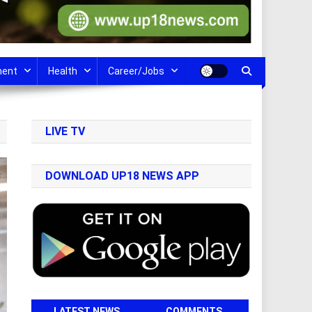
ment
Health
Career/Jobs
LIVE TV
DOWNLOAD UP18 NEWS APP
LATEST NEWS
COMMENTS