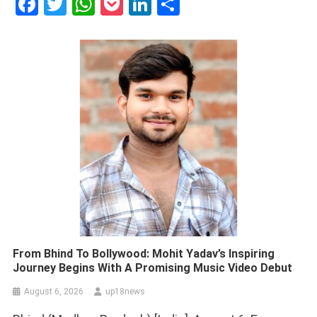
Facebook
Twitter
WhatsApp
Pocket
LinkedIn
Share
From Bhind To Bollywood: Mohit Yadav’s Inspiring
Journey Begins With A Promising Music Video Debut
August 6, 2026
up18news