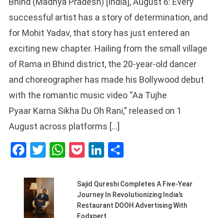
Bhind (Madhya Pradesh) [India], August 6: Every
successful artist has a story of determination, and
for Mohit Yadav, that story has just entered an
exciting new chapter. Hailing from the small village
of Rama in Bhind district, the 20-year-old dancer
and choreographer has made his Bollywood debut
with the romantic music video “Aa Tujhe
Pyaar Karna Sikha Du Oh Rani,” released on 1
August across platforms […]
Facebook
Twitter
WhatsApp
Pocket
LinkedIn
Share
Sajid Qureshi Completes A Five-Year
Journey In Revolutionizing India’s
Restaurant DOOH Advertising With
Fodxpert