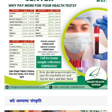
धर्म/ आध्‍यात्‍म/ संस्‍कृति