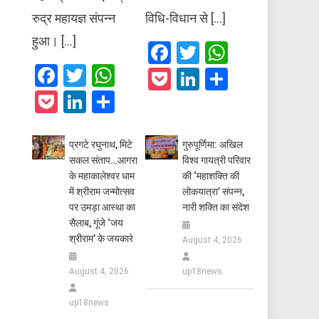
रुद्र महायज्ञ संपन्न
विधि-विधान से […]
हुआ। […]
Facebook
Twitter
WhatsAp
Facebook
Twitter
WhatsApp
Pocket
LinkedIn
Share
Pocket
LinkedIn
Share
प्रगटे रघुनाथ, मिटे
गुरुपूर्णिमा: अखिल
सकल संताप…आगरा
विश्व गायत्री परिवार
के महाकालेश्वर धाम
की ‘महाशक्ति की
में श्रीराम जन्मोत्सव
लोकयात्रा’ संपन्न,
पर उमड़ा आस्था का
नारी शक्ति का संदेश
सैलाब, गूंजे ‘जय
श्रीराम’ के जयकारे
August 4, 2026
August 4, 2026
up18news
up18news