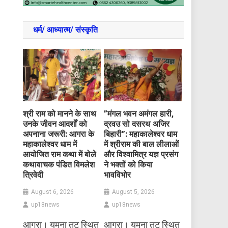
धर्म/ आध्‍यात्‍म/ संस्‍कृति
​श्री राम को मानने के साथ
​”मंगल भवन अमंगल हारी,
उनके जीवन आदर्शों को
द्रवउ सो दसरथ अजिर
अपनाना जरूरी: आगरा के
बिहारी”: महाकालेश्वर धाम
महाकालेश्वर धाम में
में श्रीराम की बाल लीलाओं
आयोजित राम कथा में बोले
और विश्वामित्र यज्ञ प्रसंग
कथावाचक पंडित विमलेश
ने भक्तों को किया
त्रिवेदी
भावविभोर
August 6, 2026
August 5, 2026
up18news
up18news
आगरा। यमुना तट स्थित
आगरा। यमुना तट स्थित