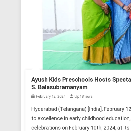
Ayush Kids Preschools Hosts Spectac
S. Balasubramanyam
February 12, 2024
Up18news
Hyderabad (Telangana) [India], February 12
to excellence in early childhood educatio
celebrations on February 10th, 2024, at 