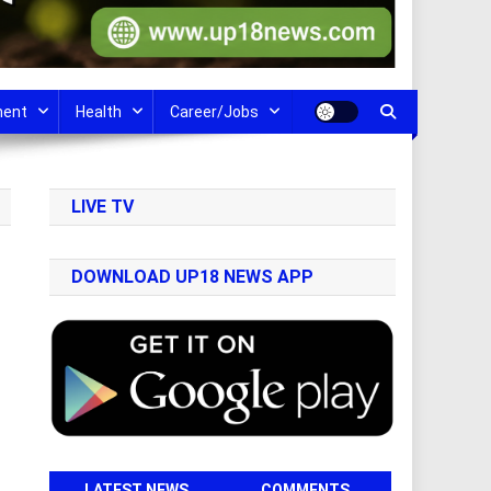
ment
Health
Career/Jobs
LIVE TV
DOWNLOAD UP18 NEWS APP
LATEST NEWS
COMMENTS