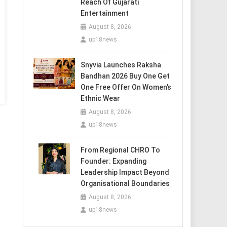
Reach Of Gujarati
Entertainment
August 8, 2026
up18news
Snyvia Launches Raksha
Bandhan 2026 Buy One Get
One Free Offer On Women’s
Ethnic Wear
August 8, 2026
up18news
From Regional CHRO To
Founder: Expanding
Leadership Impact Beyond
Organisational Boundaries
August 8, 2026
up18news