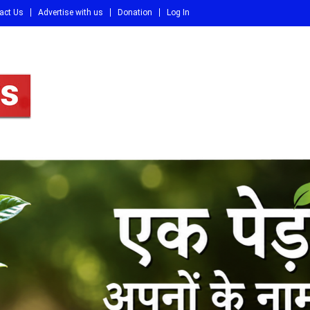
act Us
Advertise with us
Donation
Log In
DI