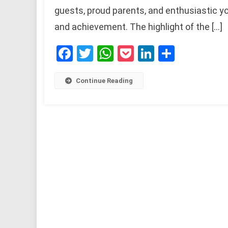
guests, proud parents, and enthusiastic yo
and achievement. The highlight of the […]
Facebook
Twitter
WhatsApp
Pocket
LinkedIn
Share
Continue Reading