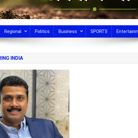
Regional
Politics
Business
SPORTS
Entertain
ING INDIA