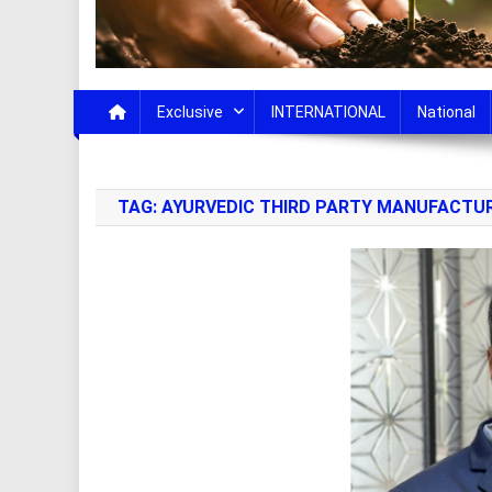
Exclusive
INTERNATIONAL
National
TAG:
AYURVEDIC THIRD PARTY MANUFACTUR