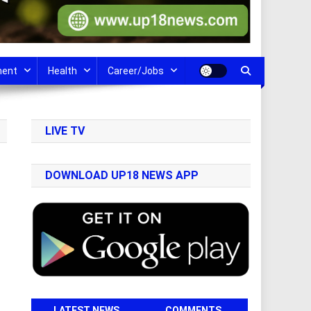
ment
Health
Career/Jobs
LIVE TV
DOWNLOAD UP18 NEWS APP
LATEST NEWS
COMMENTS