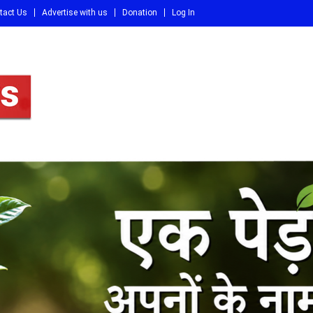
tact Us
Advertise with us
Donation
Log In
DI