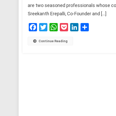
are two seasoned professionals whose c
Sreekanth Erepalli, Co-Founder and […]
Facebook
Twitter
WhatsApp
Pocket
LinkedIn
Share
Continue Reading