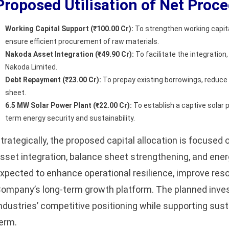
Proposed Utilisation of Net Proce
Working Capital Support (₹100.00 Cr):
To strengthen working capit
ensure efficient procurement of raw materials.
Nakoda Asset Integration (₹49.90 Cr):
To facilitate the integration
Nakoda Limited.
Debt Repayment (₹23.00 Cr):
To prepay existing borrowings, reduce
sheet.
6.5 MW Solar Power Plant (₹22.00 Cr):
To establish a captive solar 
term energy security and sustainability.
trategically, the proposed capital allocation is focused 
sset integration, balance sheet strengthening, and energ
sApp
xpected to enhance operational resilience, improve reso
ompany’s long-term growth platform. The planned inve
ndustries’ competitive positioning while supporting sust
erm.