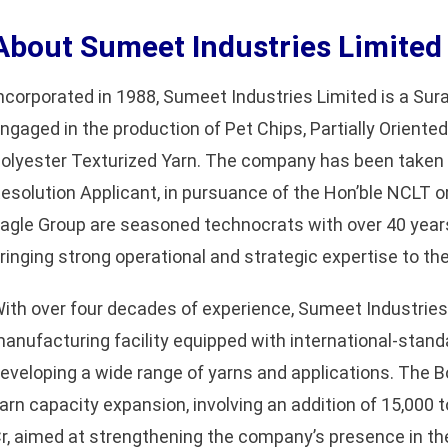
About Sumeet Industries Limited
ncorporated in 1988, Sumeet Industries Limited is a Su
ngaged in the production of Pet Chips, Partially Oriented
olyester Texturized Yarn. The company has been taken 
esolution Applicant, in pursuance of the Hon’ble NCLT o
agle Group are seasoned technocrats with over 40 years o
ringing strong operational and strategic expertise to t
ith over four decades of experience, Sumeet Industrie
anufacturing facility equipped with international-standa
eveloping a wide range of yarns and applications. The 
arn capacity expansion, involving an addition of 15,000
r, aimed at strengthening the company’s presence in t