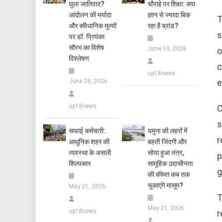
घुला जातिवाद?
चौराहे पर शिक्षा: क्या
आंदोलन की मर्यादा
ज्ञान से ज्यादा बिक
T
और संवैधानिक मूल्यों
रहा है ब्रांड?
s
पर डॉ. प्रियंका
सौरभ का विशेष
June 10, 2026
o
विश्लेषण
c
up18news
e
June 25, 2026
up18news
C
s
सफाई कर्मचारी:
यमुना की लहरों में
r
आधुनिक शहर की
बहती जिंदगी और
व्यवस्था के असली
सोया हुआ तंत्र,
p
शिल्पकार
सामूहिक उदासीनता
g
की कीमत कब तक
चुकाएंगे मासूम?
May 21, 2026
T
May 21, 2026
up18news
r