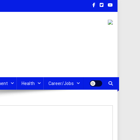
ment
Health
Career/Jobs