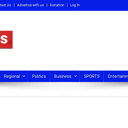
tact Us
Advertise with us
Donation
Log In
DI
Regional
Politics
Business
SPORTS
Entertain