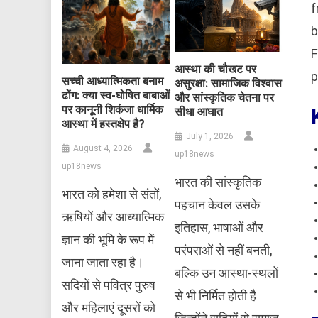
f
b
F
आस्था की चौखट पर
p
सच्ची आध्यात्मिकता बनाम
असुरक्षा: सामाजिक विश्वास
ढोंग: क्या स्व-घोषित बाबाओं
और सांस्कृतिक चेतना पर
पर कानूनी शिकंजा धार्मिक
सीधा आघात
आस्था में हस्तक्षेप है?
July 1, 2026
August 4, 2026
up18news
up18news
भारत की सांस्कृतिक
भारत को हमेशा से संतों,
पहचान केवल उसके
ऋषियों और आध्यात्मिक
इतिहास, भाषाओं और
ज्ञान की भूमि के रूप में
परंपराओं से नहीं बनती,
जाना जाता रहा है।
बल्कि उन आस्था-स्थलों
सदियों से पवित्र पुरुष
से भी निर्मित होती है
और महिलाएं दूसरों को