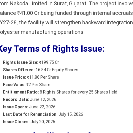
rom Nakoda Limited in Surat, Gujarat. The project involves
alance ₹41.00 Cr being funded through internal accrual
Y27-28, the facility will strengthen backward integrat
olyester manufacturing operations.
Key Terms of Rights Issue:
Rights Issue Size:
₹199.75 Cr
Shares Offered:
16.84 Cr Equity Shares
Issue Price:
₹11.86 Per Share
Face Value:
₹2 Per Share
Entitlement Ratio:
8 Rights Shares for every 25 Shares Held
Record Date:
June 12, 2026
Issue Opens:
June 22, 2026
Last Date for Renunciation:
July 15, 2026
Issue Closes:
July 20, 2026