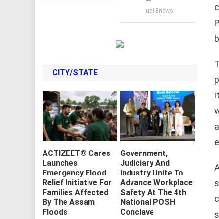
c
up18news
P
b
T
CITY/STATE
p
i
w
a
e
ACTIZEET® Cares
Government,
Launches
Judiciary And
A
Emergency Flood
Industry Unite To
s
Relief Initiative For
Advance Workplace
Families Affected
Safety At The 4th
c
By The Assam
National POSH
Floods
Conclave
s