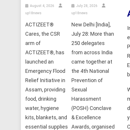
August 4, 2026
July 28, 2026
up18news
up18news
ACTIZEET®
New Delhi [India],
I
Cares, the CSR
July 28: More than
e
arm of
250 delegates
P
ACTIZEET®, has
from across India
R
launched an
came together at
E
Emergency Flood
the 4th National
b
Relief Initiative in
Prevention of
W
Assam, providing
Sexual
m
food, drinking
Harassment
d
water, hygiene
(POSH) Conclave
y
kits, blankets, and
& Excellence
C
essential supplies
Awards, organised