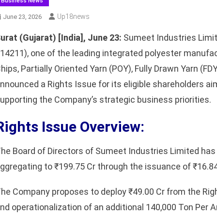
Business News
Up18news
June 23, 2026
urat (Gujarat) [India], June 23:
Sumeet Industries Limi
14211), one of the leading integrated polyester manufa
hips, Partially Oriented Yarn (POY), Fully Drawn Yarn (FD
nnounced a Rights Issue for its eligible shareholders aim
upporting the Company’s strategic business priorities.
Rights Issue Overview:
he Board of Directors of Sumeet Industries Limited has
ggregating to ₹199.75 Cr through the issuance of ₹16.84 
he Company proposes to deploy ₹49.00 Cr from the Righ
nd operationalization of an additional 140,000 Ton Per 