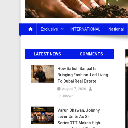
Exclusive
INTERNATIONAL
National
LATEST NEWS
COMMENTS
How Satish Sanpal Is
Bringing Fashion-Led Living
To Dubai Real Estate
August 7, 2026
up18news
Varun Dhawan, Johnny
Lever Unite As S-
SeriesOTT Makes High-