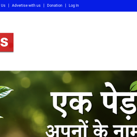
 Us
Advertise with us
Donation
Log In
DI