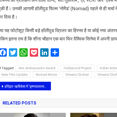
भिनय का प्रशिक्षण लेने वाली शीना, ‘संत तुकाराम’, ‘एंट स्टोरी’ और ‘एक्स
ुकी हैं। उनकी आगामी हॉलीवुड फिल्म ‘नोमैड’ (Nomad) पहले से ही चर्चा में 
र दिया है।
क्या यह फोटोशूट किसी बड़े हॉलीवुड थ्रिलर का हिस्सा है या कोई नया अंत
ेकिन इतना तय है कि शीना चौहान एक बार फिर वैश्विक सिनेमा में अपनी छाप 
Facebook
Twitter
WhatsApp
Pocket
LinkedIn
Share
Tagged
Arts Ambassador Award
Hollywood Project
Indian Actr
New Film Update
Nomad Movie
Sheena Chohan
Sheena Choh
Post
हरिद्वार-ऋषिकेश में ‘कृष्णावतारम’ की टीम: बाबा रामदेव और स्वामी अवधेशानंद से मिला फिल्म को आशीर्वाद
navigation
RELATED POSTS