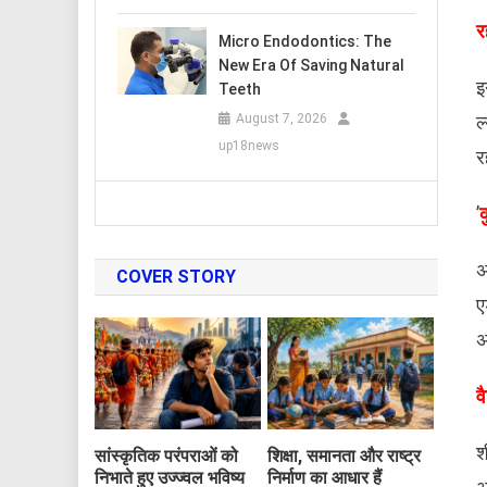
​
Micro Endodontics: The
New Era Of Saving Natural
इ
Teeth
ल
August 7, 2026
up18news
र
​’
क
अ
COVER STORY
ए
अ
व
श
सांस्कृतिक परंपराओं को
शिक्षा, समानता और राष्ट्र
निभाते हुए उज्ज्वल भविष्य
निर्माण का आधार हैं