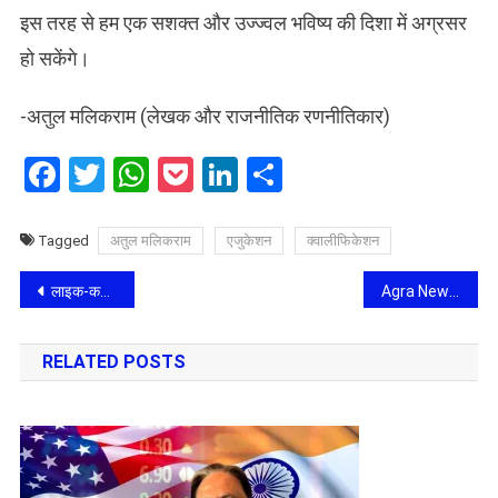
इस तरह से हम एक सशक्त और उज्ज्वल भविष्य की दिशा में अग्रसर
हो सकेंगे।
-अतुल मलिकराम (लेखक और राजनीतिक रणनीतिकार)
Facebook
Twitter
WhatsApp
Pocket
LinkedIn
Share
Tagged
अतुल मलिकराम
एजुकेशन
क्वालीफिकेशन
Post
लाइक-कमेंट के चक्कर में मौत की रील: बच्चों के साथ-साथ उनके अभिभावकों की भी काउंसिलिंग की जरूरत
Agra News: राजस्व अभिलेखों में छेड़छाड़ कर असली मालिकों को ज़मीन से बेदख़ल करने की जा रही है कोसिश
navigation
RELATED POSTS