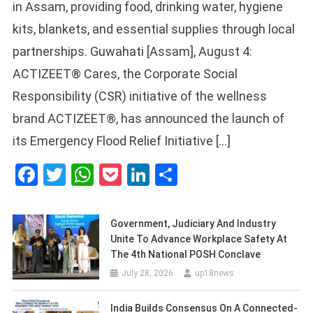
in Assam, providing food, drinking water, hygiene
kits, blankets, and essential supplies through local
partnerships. Guwahati [Assam], August 4:
ACTIZEET® Cares, the Corporate Social
Responsibility (CSR) initiative of the wellness
brand ACTIZEET®, has announced the launch of
its Emergency Flood Relief Initiative […]
Facebook
Twitter
WhatsApp
Pocket
LinkedIn
Share
Government, Judiciary And Industry
Unite To Advance Workplace Safety At
The 4th National POSH Conclave
July 28, 2026
up18news
India Builds Consensus On A Connected-