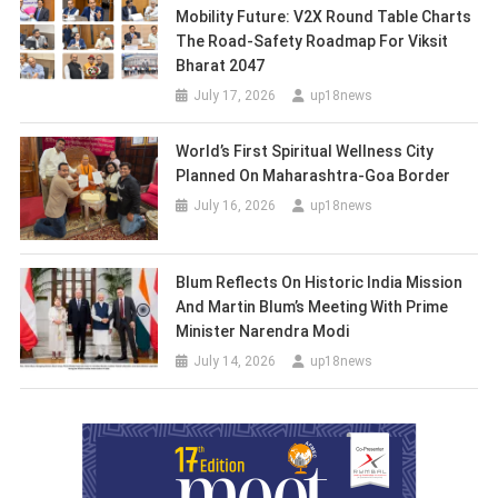
Mobility Future: V2X Round Table Charts
The Road-Safety Roadmap For Viksit
Bharat 2047
July 17, 2026
up18news
World’s First Spiritual Wellness City
Planned On Maharashtra-Goa Border
July 16, 2026
up18news
Blum Reflects On Historic India Mission
And Martin Blum’s Meeting With Prime
Minister Narendra Modi
July 14, 2026
up18news