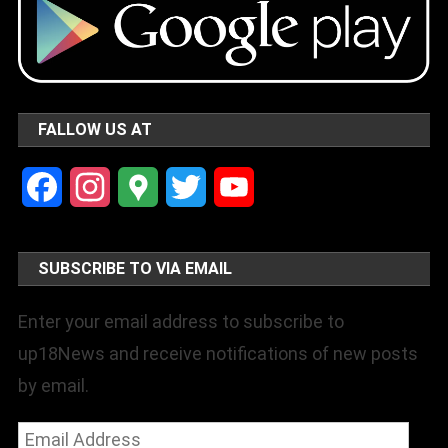
FALLOW US AT
Facebook
Instagram
Google
Twitter
YouTube
Maps
Channel
SUBSCRIBE TO VIA EMAIL
Enter your email address to subscribe to
up18News and receive notifications of new posts
by email.
Email