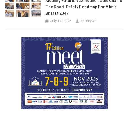
Mobility Future: V2X Round Table Charts
The Road-Safety Roadmap For Viksit
Bharat 2047
July 17, 2026
up18news