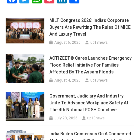
MILT Congress 2026: India’s Corporate
Buyers Are Rewriting The Rules Of MICE
And Luxury Travel
August 6, 2026
up18news
ACTIZEET® Cares Launches Emergency
Flood Relief Initiative For Families
Affected By The Assam Floods
August 4, 2026
up18news
Government, Judiciary And Industry
Unite To Advance Workplace Safety At
The 4th National POSH Conclave
July 28, 2026
up18news
India Builds Consensus On A Connected-