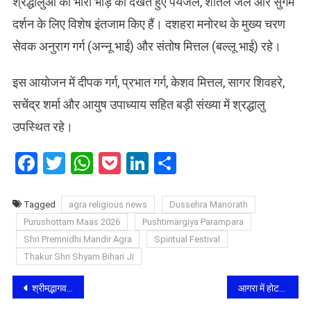
श्रद्धालुओं की भारी भीड़ को देखते हुए पेयजल, शीतल जल और सुगम
दर्शन के लिए विशेष इंतजाम किए हैं। दशहरा मनोरथ के मुख्य चरण
सेवक अनुराग गर्ग (अन्नू भाई) और संतोष मित्तल (बल्लू भाई) रहे।
इस आयोजन में दीपक गर्ग, प्रभात गर्ग, केशव मित्तल, सागर शिवहरे,
सचेंद्र शर्मा और आयुष उपाध्याय सहित बड़ी संख्या में श्रद्धालु
उपस्थित रहे।
Facebook
Twitter
WhatsApp
Pocket
LinkedIn
Share
Tagged
agra religious news
Dussehra Manorath
Purushottam Maas 2026
Pushtimargiya Parampara
​Shri Premnidhi Mandir Agra
Spiritual Festival
Thakur Shri Shyam Bihari Ji
Post
श्रीमद्भागवत कथा: ध्रुव चरित्र, जड़ भरत और वामन अवतार की लीलाओं से सराबोर हुआ आगरा, चैतन्य हरिचरत जी महाराज ने सिखाए जीवन के पाठ
आगरा में होटल का हाई-वोल्टेज ड्रामा: साले को महिला के साथ देख जीजा भड़का, सड़क पर चले लात-घूंसे