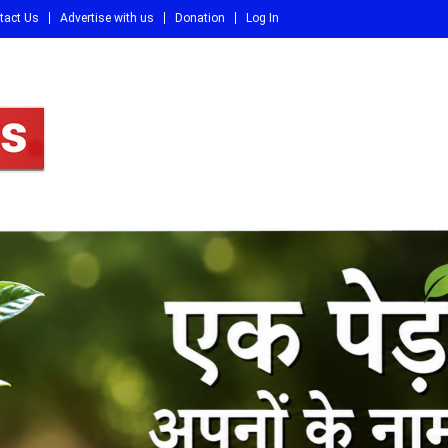
tact Us
Advertise with us
Donation
Log In
DI