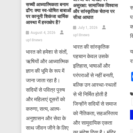
सच्ची आध्यात्मिकता बनाम
असुरक्षा: सामाजिक विश्वास
स
ढोंग: क्या स्व-घोषित बाबाओं
और सांस्कृतिक चेतना पर
पर कानूनी शिकंजा धार्मिक
प
सीधा आघात
आस्था में हस्तक्षेप है?
क
July 1, 2026
August 4, 2026
up18news
ख
up18news
भारत की सांस्कृतिक
​
भारत को हमेशा से संतों,
पहचान केवल उसके
र
ऋषियों और आध्यात्मिक
इतिहास, भाषाओं और
ज्ञान की भूमि के रूप में
परंपराओं से नहीं बनती,
जाना जाता रहा है।
बल्कि उन आस्था-स्थलों
सदियों से पवित्र पुरुष
से भी निर्मित होती है
और महिलाएं दूसरों को
जिन्होंने सदियों से समाज
करुणा, सत्य, आत्म-
को नैतिकता, सहअस्तित्व
अनुशासन और सेवा के
और सामुदायिक एकता
साथ जीवन जीने के लिए
का संदेश दिया है। मंदिर