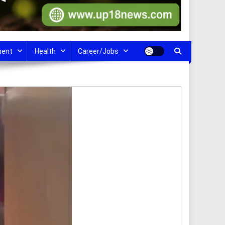
ment
Health
Career/Jobs