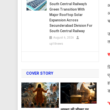
South Central Railway’s
आ
Green Transition With
अ
Major Rooftop Solar
Expansion Across
च
Secunderabad Division For
South Central Railway
उ
August 6, 2026
त
up18news
स
ड
COVER STORY
प
ह
ड
​
आस्था की चौखट पर