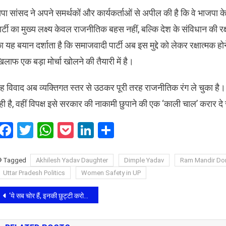
पा सांसद ने अपने समर्थकों और कार्यकर्ताओं से अपील की है कि वे भाजपा के इस 
ार्टी का मुख्य लक्ष्य केवल राजनीतिक बहस नहीं, बल्कि देश के संविधान की
ा यह बयान दर्शाता है कि समाजवादी पार्टी अब इस मुद्दे को लेकर रक्षात्
िलाफ एक बड़ा मोर्चा खोलने की तैयारी में है।
यह विवाद अब व्यक्तिगत स्तर से उठकर पूरी तरह राजनीतिक रंग ले चुका 
ही है, वहीं विपक्ष इसे सरकार की नाकामी छुपाने की एक ‘काली चाल’ करार दे 
Facebook
Twitter
WhatsApp
Pocket
LinkedIn
Share
Tagged
Akhilesh Yadav Daughter
Dimple Yadav
Ram Mandir Do
Uttar Pradesh Politics
Women Safety in UP
Post
‘ये सब चोर हैं, इनकी छुट्टी करो…’ मंदिर आंदोलन के नायक का तीखा तेवर: बोले- ‘बलिदानों से बना है राम मंदिर, दोषियों की जल्द होगी छुट्टी’
navigation