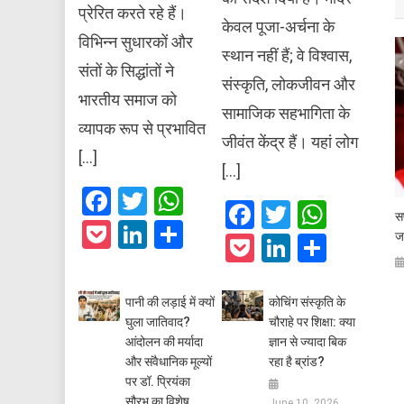
प्रेरित करते रहे हैं।
केवल पूजा-अर्चना के
विभिन्न सुधारकों और
स्थान नहीं हैं; वे विश्वास,
संतों के सिद्धांतों ने
संस्कृति, लोकजीवन और
भारतीय समाज को
सामाजिक सहभागिता के
व्यापक रूप से प्रभावित
जीवंत केंद्र हैं। यहां लोग
[…]
[…]
Facebook
Twitter
WhatsApp
Facebook
Twitter
What
स
Pocket
LinkedIn
Share
ज
Pocket
LinkedIn
Share
पानी की लड़ाई में क्यों
कोचिंग संस्कृति के
घुला जातिवाद?
चौराहे पर शिक्षा: क्या
आंदोलन की मर्यादा
ज्ञान से ज्यादा बिक
और संवैधानिक मूल्यों
रहा है ब्रांड?
पर डॉ. प्रियंका
सौरभ का विशेष
June 10, 2026