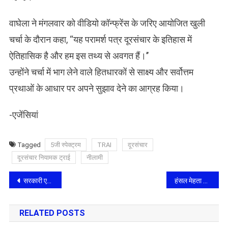
वाघेला ने मंगलवार को वीडियो कॉन्फ्रेंस के जरिए आयोजित खुली
चर्चा के दौरान कहा, ‘‘यह परामर्श पत्र दूरसंचार के इतिहास में
ऐतिहासिक है और हम इस तथ्य से अवगत हैं।’’
उन्होंने चर्चा में भाग लेने वाले हितधारकों से साक्ष्य और सर्वोत्तम
प्रथाओं के आधार पर अपने सुझाव देने का आग्रह किया।
-एजेंसियां
Tagged
5जी स्पेक्ट्रम
TRAI
दूरसंचार
दूरसंचार नियामक ट्राई
नीलामी
Post
सरकारी एजेंसी CERT-In ने Google Chrome को लेकर अलर्ट नोट जारी किया
हंसल मेहता की नई वेब सीरीज ‘Scoop’ में नजर आएंगी करिश्‍मा तन्ना
navigation
RELATED POSTS