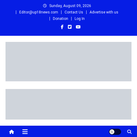
Skip
Sunday, August 09, 2026
to
Editor@up18news.com
Contact Us
Advertise with us
content
Donation
Log In
Up18 News
उत्तर प्रदेश, उत्तराखंड, HINDI NEWS, NEWS IN HINDI