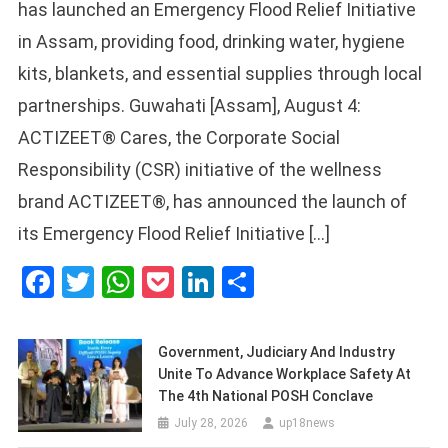
has launched an Emergency Flood Relief Initiative
in Assam, providing food, drinking water, hygiene
kits, blankets, and essential supplies through local
partnerships. Guwahati [Assam], August 4:
ACTIZEET® Cares, the Corporate Social
Responsibility (CSR) initiative of the wellness
brand ACTIZEET®, has announced the launch of
its Emergency Flood Relief Initiative […]
Facebook
Twitter
WhatsApp
Pocket
LinkedIn
Share
Government, Judiciary And Industry
Unite To Advance Workplace Safety At
The 4th National POSH Conclave
July 28, 2026
up18news