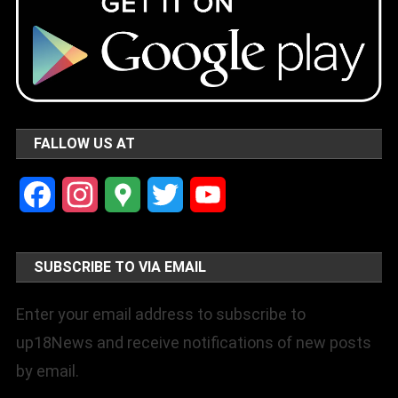
FALLOW US AT
Facebook
Instagram
Google
Twitter
YouTube
Maps
Channel
SUBSCRIBE TO VIA EMAIL
Enter your email address to subscribe to
up18News and receive notifications of new posts
by email.