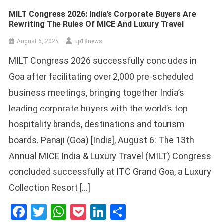
MILT Congress 2026: India’s Corporate Buyers Are
Rewriting The Rules Of MICE And Luxury Travel
August 6, 2026
up18news
MILT Congress 2026 successfully concludes in
Goa after facilitating over 2,000 pre-scheduled
business meetings, bringing together India’s
leading corporate buyers with the world’s top
hospitality brands, destinations and tourism
boards. Panaji (Goa) [India], August 6: The 13th
Annual MICE India & Luxury Travel (MILT) Congress
concluded successfully at ITC Grand Goa, a Luxury
Collection Resort […]
Facebook
Twitter
WhatsApp
Pocket
LinkedIn
Share