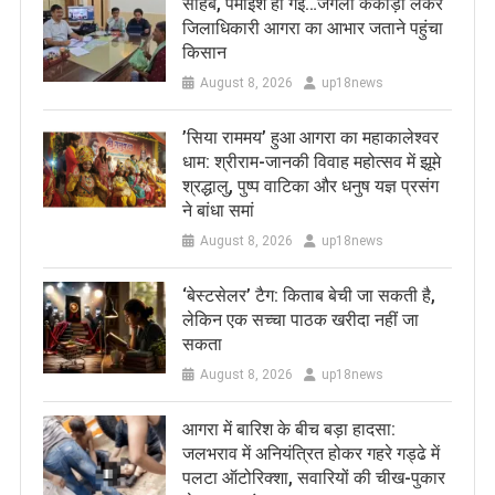
साहब, पैमाइश हो गई…जंगली ककोड़ा लेकर
जिलाधिकारी आगरा का आभार जताने पहुंचा
किसान
August 8, 2026
up18news
​’सिया राममय’ हुआ आगरा का महाकालेश्वर
धाम: श्रीराम-जानकी विवाह महोत्सव में झूमे
श्रद्धालु, पुष्प वाटिका और धनुष यज्ञ प्रसंग
ने बांधा समां
August 8, 2026
up18news
‘बेस्टसेलर’ टैग: किताब बेची जा सकती है,
लेकिन एक सच्चा पाठक खरीदा नहीं जा
सकता
August 8, 2026
up18news
आगरा में बारिश के बीच बड़ा हादसा:
जलभराव में अनियंत्रित होकर गहरे गड्ढे में
पलटा ऑटोरिक्शा, सवारियों की चीख-पुकार