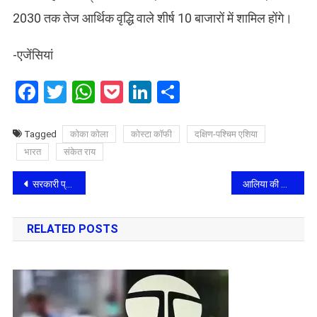
2030 तक तेज आर्थिक वृद्धि वाले शीर्ष 10 बाजारों में शामिल होंगे।
-एजेंसियां
Facebook
Twitter
WhatsApp
Pocket
LinkedIn
Share
Tagged
कोका कोला
कोस्टा कॉफी
दक्षिण-पश्चिम एशिया
भारत
संकेत राय
Post
सरकारी प्रतिभूतियों में बढ़ सकती है भारतीय रिजर्व बैंक की हिस्‍सेदारी
आलिया की फिल्‍म ‘गंगूबाई काठियावाड़ी’ के नेहरू से संबंधित 4 सीन हटाए जाएंगे
navigation
RELATED POSTS