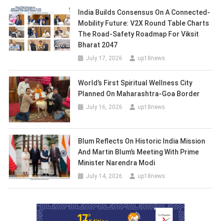
India Builds Consensus On A Connected-
Mobility Future: V2X Round Table Charts
The Road-Safety Roadmap For Viksit
Bharat 2047
July 17, 2026
up18news
World’s First Spiritual Wellness City
Planned On Maharashtra-Goa Border
July 16, 2026
up18news
Blum Reflects On Historic India Mission
And Martin Blum’s Meeting With Prime
Minister Narendra Modi
July 14, 2026
up18news