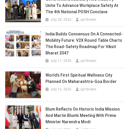
Unite To Advance Workplace Safety At
The 4th National POSH Conclave
July 28, 2026
up18news
India Builds Consensus On A Connected-
Mobility Future: V2X Round Table Charts
The Road-Safety Roadmap For Viksit
Bharat 2047
July 17, 2026
up18news
World’s First Spiritual Wellness City
Planned On Maharashtra-Goa Border
July 16, 2026
up18news
Blum Reflects On Historic India Mission
And Martin Blum’s Meeting With Prime
Minister Narendra Modi