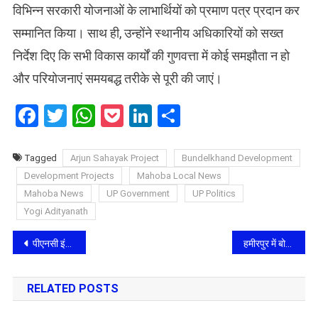
विभिन्न सरकारी योजनाओं के लाभार्थियों को प्रमाण पत्र प्रदान कर
सम्मानित किया। साथ ही, उन्होंने स्थानीय अधिकारियों को सख्त
निर्देश दिए कि सभी विकास कार्यों की गुणवत्ता में कोई समझौता न हो
और परियोजनाएं समयबद्ध तरीके से पूरी की जाएं।
Facebook
Twitter
WhatsApp
Pocket
LinkedIn
Share
Tagged
Arjun Sahayak Project
Bundelkhand Development
Development Projects
Mahoba Local News
Mahoba News
UP Government
UP Politics
Yogi Adityanath
Post
पीएनसी इंफ्राटेक पर 8.37 करोड़ के भुगतान रोकने का गंभीर आरोप: राजभवन के हस्तक्षेप के बाद आगरा पुलिस करेगी जांच
हमीरपुर में बोले सीएम योगी: ‘अब यूपी में माफिया मिट्टी में मिल गए हैं’, ₹636 करोड़ की परियोजनाओं की दी सौगात
navigation
RELATED POSTS