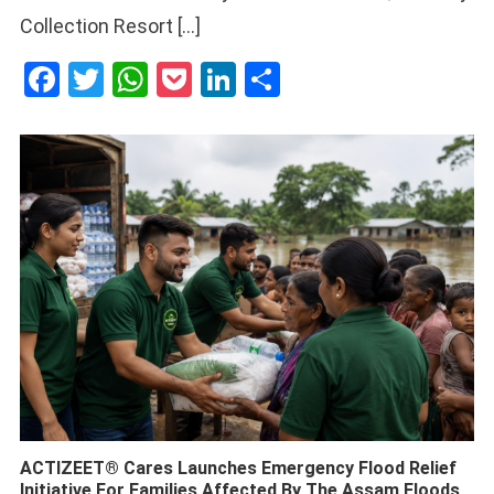
Collection Resort […]
Facebook
Twitter
WhatsApp
Pocket
LinkedIn
Share
ACTIZEET® Cares Launches Emergency Flood Relief
Initiative For Families Affected By The Assam Floods