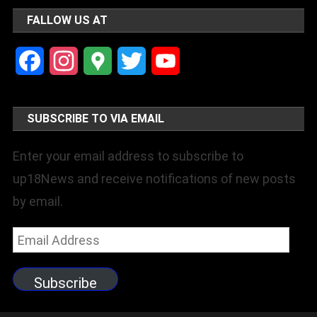
FALLOW US AT
Facebook
Instagram
Google
Twitter
YouTube
Maps
Channel
SUBSCRIBE TO VIA EMAIL
Enter your email address to subscribe to
up18News and receive notifications of new posts
by email.
Email
Address
Subscribe