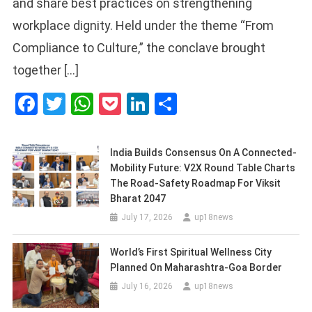
and share best practices on strengthening
workplace dignity. Held under the theme “From
Compliance to Culture,” the conclave brought
together […]
Facebook
Twitter
WhatsApp
Pocket
LinkedIn
Share
India Builds Consensus On A Connected-
Mobility Future: V2X Round Table Charts
The Road-Safety Roadmap For Viksit
Bharat 2047
July 17, 2026
up18news
World’s First Spiritual Wellness City
Planned On Maharashtra-Goa Border
July 16, 2026
up18news