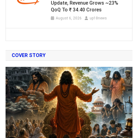
Update, Revenue Grows ~23%
QoQ To ₹ 34.40 Crores
August 6, 2026
up18news
COVER STORY