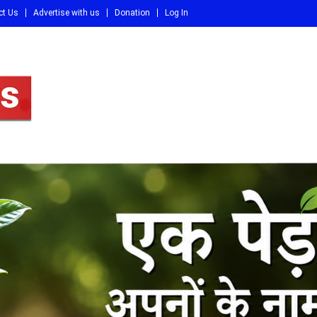
ct Us
Advertise with us
Donation
Log In
DI