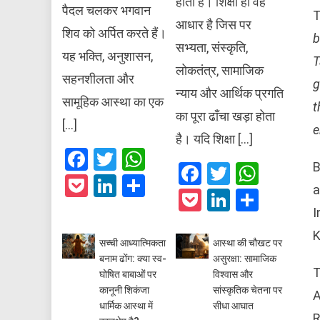
होती है। शिक्षा ही वह
पैदल चलकर भगवान
आधार है जिस पर
शिव को अर्पित करते हैं।
b
सभ्यता, संस्कृति,
यह भक्ति, अनुशासन,
T
लोकतंत्र, सामाजिक
सहनशीलता और
g
न्याय और आर्थिक प्रगति
सामूहिक आस्था का एक
t
का पूरा ढाँचा खड़ा होता
[…]
e
है। यदि शिक्षा […]
Facebook
Twitter
WhatsApp
B
Facebook
Twitter
What
Pocket
LinkedIn
Share
a
Pocket
LinkedIn
Share
I
K
सच्ची आध्यात्मिकता
आस्था की चौखट पर
बनाम ढोंग: क्या स्व-
असुरक्षा: सामाजिक
T
घोषित बाबाओं पर
विश्वास और
कानूनी शिकंजा
सांस्कृतिक चेतना पर
A
धार्मिक आस्था में
सीधा आघात
R