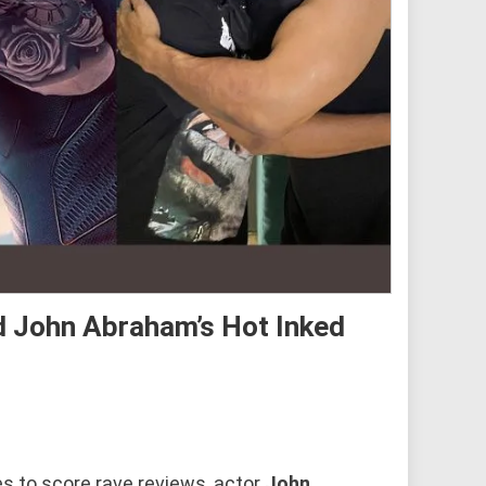
 John Abraham’s Hot Inked
s to score rave reviews, actor
John