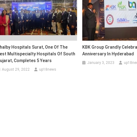
halby Hospitals Surat, One Of The
KBK Group Grandly Celebra
est Multispecialty Hospitals Of South
Anniversary In Hyderabad
ujarat, Completes 5 Years
January 3, 2023
up18ne
August 29, 2022
up18news