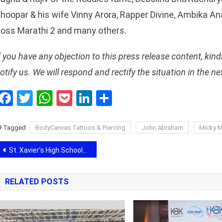
hoopar & his wife Vinny Arora, Rapper Divine, Ambika An
oss Marathi 2 and many others.
f you have any objection to this press release content, kind
otify us. We will respond and rectify the situation in the n
Facebook
Twitter
WhatsApp
Pocket
LinkedIn
Share
Tagged
BodyCanvas Tattoos & Piercing
John Abraham
Micky M
Post
St. Xavier’s High School Hosts 1st Annual Sports Day: Encourages Physical Activity Among Students
navigation
RELATED POSTS