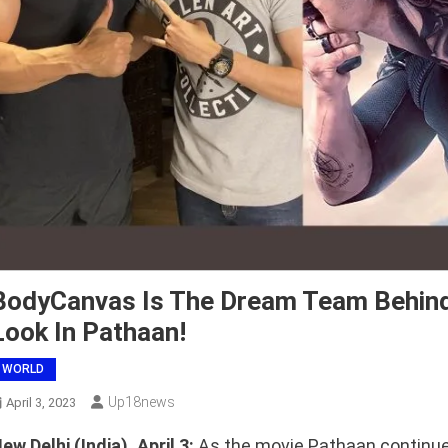
BodyCanvas Is The Dream Team Behind
Look In Pathaan!
WORLD
Up18news
April 3, 2023
ew Delhi (India), April 3:
As the movie Pathaan continue