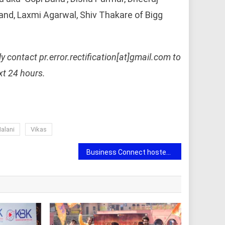
and, Laxmi Agarwal, Shiv Thakare of Bigg
ly contact pr.error.rectification[at]gmail.com to
ext 24 hours.
alani
Vikas
Business Connect hosted the Global Business Summit 2023 to Foster the Indian Entrepreneurial Ecosystem