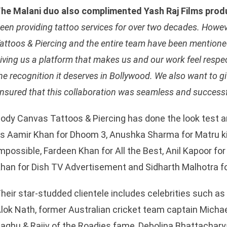
T
he Malani duo also complimented Yash Raj Films produ
een providing tattoo services for over two decades. Howev
attoos & Piercing and the entire team have been mentioned
iving us a platform that makes us and our work feel respec
he recognition it deserves in Bollywood. We also want to g
nsured that this collaboration was seamless and success
ody Canvas Tattoos & Piercing has done the look test 
sApp
s Aamir Khan for Dhoom 3, Anushka Sharma for Matru ki 
mpossible, Fardeen Khan for All the Best, Anil Kapoor f
han for Dish TV Advertisement and Sidharth Malhotra f
heir star-studded clientele includes celebrities such 
lok Nath, former Australian cricket team captain Michael
aghu & Rajiv of the Roadies fame, Debolina Bhattacharya