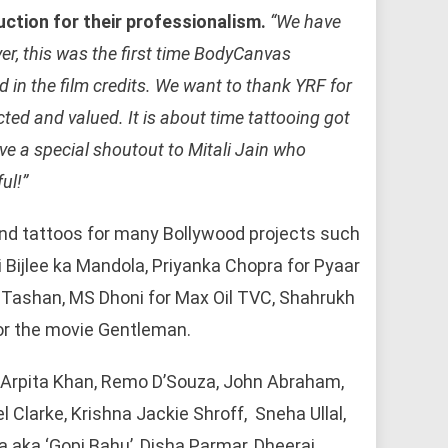
ction for their professionalism.
“We have
er, this was the first time BodyCanvas
 in the film credits. We want to thank YRF for
ted and valued. It is about time tattooing got
ive a special shoutout to Mitali Jain who
ful!”
and tattoos for many Bollywood projects such
Bijlee ka Mandola, Priyanka Chopra for Pyaar
or Tashan, MS Dhoni for Max Oil TVC, Shahrukh
or the movie Gentleman.
as Arpita Khan, Remo D’Souza, John Abraham,
 Clarke, Krishna Jackie Shroff, Sneha Ullal,
 aka ‘Gopi Bahu’, Disha Parmar, Dheeraj