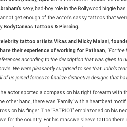
braham’s
sexy, bad-boy role in the Bollywood biggie has 
annot get enough of the actor’s sassy tattoos that were
by
BodyCanvas Tattoos & Piercing.
elebrity tattoo artists Vikas and Micky Malani, foun
hare their experience of working for Pathaan
,
“For the 
eferences according to the description that was given to 
ovie. We were pleasantly surprised to see that John’s team
ll of us joined forces to finalize distinctive designs that 
he actor sported a compass on his right forearm with t
he other hand, there was ‘Family’ with a heartbeat moti
ross on his finger. The ‘PATRIOT’ emblazoned on his nec
ove for the country. For his massive sleeve tattoo there 