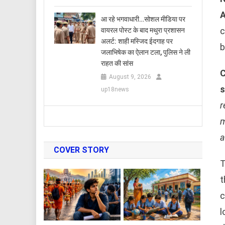
A
आ रहे भगवाधारी…सोशल मीडिया पर
c
वायरल पोस्ट के बाद मथुरा प्रशासन
अलर्ट: शाही मस्जिद ईदगाह पर
जलाभिषेक का ऐलान टला, पुलिस ने ली
राहत की सांस
C
August 9, 2026
s
up18news
r
m
a
COVER STORY
T
t
c
l