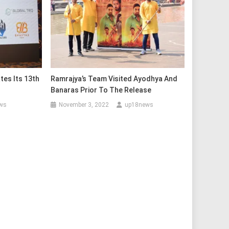
tes Its 13th
Ramrajya’s Team Visited Ayodhya And
Banaras Prior To The Release
ws
November 3, 2022
up18news