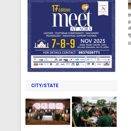
शि
इ
क
श
CITY/STATE