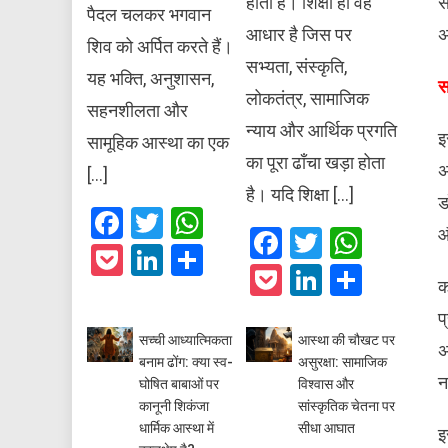
स
होती है। शिक्षा ही वह
पैदल चलकर भगवान
अ
आधार है जिस पर
शिव को अर्पित करते हैं।
सभ्यता, संस्कृति,
यह भक्ति, अनुशासन,
​
लोकतंत्र, सामाजिक
सहनशीलता और
न्याय और आर्थिक प्रगति
​
सामूहिक आस्था का एक
का पूरा ढाँचा खड़ा होता
अ
[…]
है। यदि शिक्षा […]
ड
Facebook
Twitter
WhatsApp
औ
Facebook
Twitter
What
Pocket
LinkedIn
Share
Pocket
LinkedIn
Share
क
प
सच्ची आध्यात्मिकता
आस्था की चौखट पर
अ
बनाम ढोंग: क्या स्व-
असुरक्षा: सामाजिक
न
घोषित बाबाओं पर
विश्वास और
कानूनी शिकंजा
सांस्कृतिक चेतना पर
धार्मिक आस्था में
सीधा आघात
​