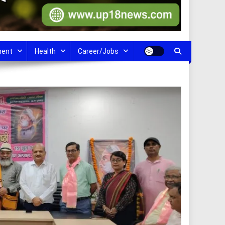
ment
Health
Career/Jobs