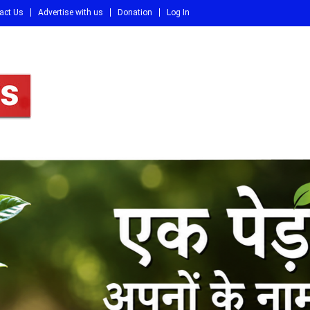
act Us
Advertise with us
Donation
Log In
DI