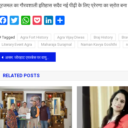
ूरजमल का गौरवशाली इतिहास सदैव नई पीढ़ी के लिए प्रेरणा का स्रोत बना
Facebook
Twitter
WhatsApp
Pocket
LinkedIn
Share
Tagged
Agra Fort History
Agra Vijay Diwas
Braj History
Bra
Literary Event Agra
Maharaja Surajmal
​Naman Kavya Goshthi
n
Post
असम: जोरहाट एयरबेस पर वायुसेना का AN-32 विमान दुर्घटनाग्रस्त, पांच जवानों की शहादत से देश स्तब्ध
navigation
RELATED POSTS