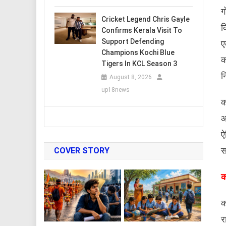
​
Cricket Legend Chris Gayle
क
Confirms Kerala Visit To
Support Defending
ए
Champions Kochi Blue
क
Tigers In KCL Season 3
न
August 8, 2026
up18news
​
आ
ऐ
स
COVER STORY
​
​
र