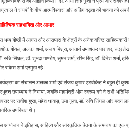
ामूहिक विकास का आह्वान किया। डॉ. आभा सिंह गुप्ता ने प्रेम और सकार
ग्रवाल ने संघर्षों के बीच आत्मविश्वास और अडिग दृढ़ता की भावना को अपनी
साहित्यिक सहभागिता और आभार
इस भव्य गोष्ठी में आगरा और आसपास के क्षेत्रों के अनेक वरिष्ठ साहित्यकारों
शोक गोयल, अलका शर्मा, अजय मिश्रा, आचार्य उमाशंकर पाराशर, चंद्रशेखर शर्
ॉ. रुचि सिंघल, डॉ. शुभदा पाण्डेय, सुमन शर्मा, रश्मि सिंह, डॉ. दिनेश शर्मा, ह
र राकेश शर्मा प्रमुख रहे।
sApp
ार्यक्रम का संचालन अलका शर्मा एवं संजय कुमार एडवोकेट ने बहुत ही कु
्रभुदत्त उपाध्याय ने निभाया, जबकि महामंत्री ओम स्वरूप गर्ग ने सभी अतिथि
वसर पर सतीश गुप्ता, महेश धाकड़, उमा गुप्ता, डॉ. रुचि सिंघल और मदन लाल
ागरिक उपस्थित थे।
इस आयोजन ने इतिहास, साहित्य और सांस्कृतिक चेतना के समन्वय का एक प