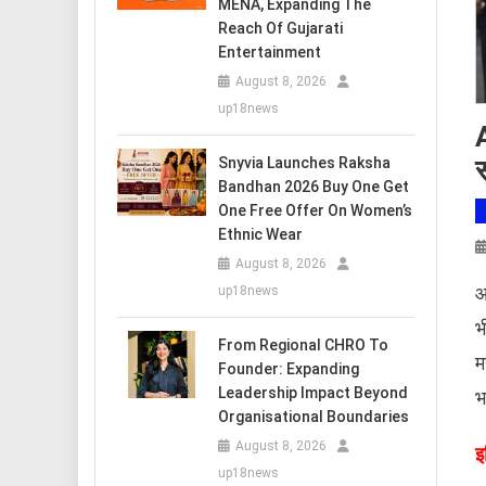
MENA, Expanding The
Reach Of Gujarati
Entertainment
August 8, 2026
up18news
A
Snyvia Launches Raksha
Bandhan 2026 Buy One Get
One Free Offer On Women’s
Ethnic Wear
August 8, 2026
आ
up18news
भ
From Regional CHRO To
म
Founder: Expanding
Leadership Impact Beyond
भ
Organisational Boundaries
August 8, 2026
​
up18news