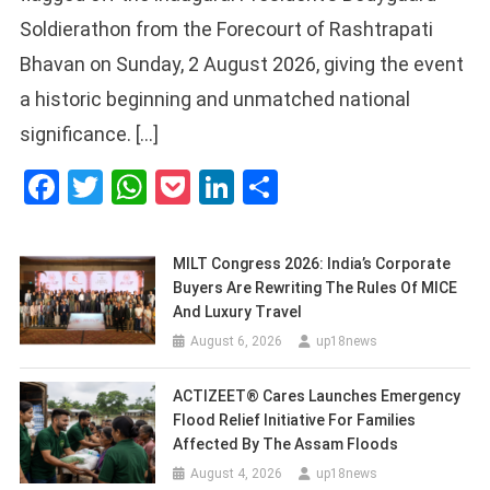
Soldierathon from the Forecourt of Rashtrapati
Bhavan on Sunday, 2 August 2026, giving the event
a historic beginning and unmatched national
significance. […]
Facebook
Twitter
WhatsApp
Pocket
LinkedIn
Share
MILT Congress 2026: India’s Corporate
Buyers Are Rewriting The Rules Of MICE
And Luxury Travel
August 6, 2026
up18news
ACTIZEET® Cares Launches Emergency
Flood Relief Initiative For Families
Affected By The Assam Floods
August 4, 2026
up18news