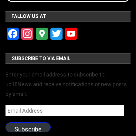
FALLOW US AT
Facebook
Instagram
Google
Twitter
YouTube
Maps
Channel
SUBSCRIBE TO VIA EMAIL
Enter your email address to subscribe to
up18News and receive notifications of new posts
by email.
Email
Address
Subscribe