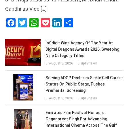
Gandhi as Vice […]
Facebook
Twitter
WhatsApp
Pocket
LinkedIn
Share
Infidigit Wins Agency Of The Year At
Digital Dragons Awards 2026, Sweeping
Nine Category Titles.
August 5, 2026
up18news
Serving ADGP Declares Sickle Cell Carrier
Status On Public Stage, Pushes
Premarital Screening
August 5, 2026
up18news
Emirates Film Festival Honours
Gaganpreet Singh For Advancing
International Cinema Across The Gulf