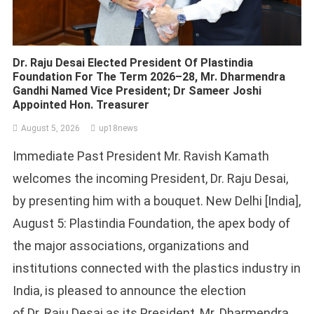
Dr. Raju Desai Elected President Of Plastindia
Foundation For The Term 2026–28, Mr. Dharmendra
Gandhi Named Vice President; Dr Sameer Joshi
Appointed Hon. Treasurer
August 5, 2026
up18news
Immediate Past President Mr. Ravish Kamath
welcomes the incoming President, Dr. Raju Desai,
by presenting him with a bouquet. New Delhi [India],
August 5: Plastindia Foundation, the apex body of
the major associations, organizations and
institutions connected with the plastics industry in
India, is pleased to announce the election
of Dr. Raju Desai as its President, Mr. Dharmendra