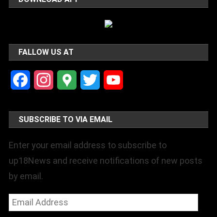
FALLOW US AT
Facebook
Instagram
Google
Twitter
YouTube
Maps
Channel
SUBSCRIBE TO VIA EMAIL
Enter your email address to subscribe to
up18News and receive notifications of new posts
by email.
Email
Address