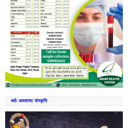
धर्म/ आध्‍यात्‍म/ संस्‍कृति