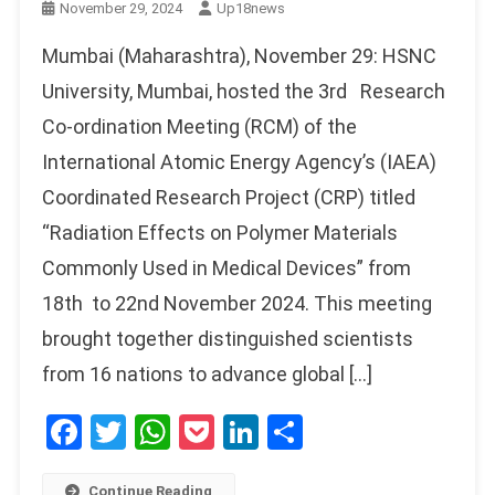
November 29, 2024
Up18news
Mumbai (Maharashtra), November 29: HSNC
University, Mumbai, hosted the 3rd Research
Co-ordination Meeting (RCM) of the
International Atomic Energy Agency’s (IAEA)
Coordinated Research Project (CRP) titled
“Radiation Effects on Polymer Materials
Commonly Used in Medical Devices” from
18th to 22nd November 2024. This meeting
brought together distinguished scientists
from 16 nations to advance global […]
Facebook
Twitter
WhatsApp
Pocket
LinkedIn
Share
Continue Reading