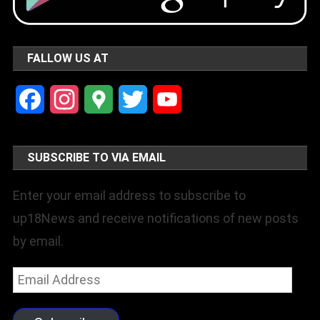
FALLOW US AT
Facebook
Instagram
Google
Twitter
YouTube
Maps
Channel
SUBSCRIBE TO VIA EMAIL
Enter your email address to subscribe to
up18News and receive notifications of new posts
by email.
Email
Address