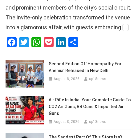
and prominent members of the city’s social circuit.
The invite-only celebration transformed the venue
into a glamorous affair, with guests embracing […]
Facebook
Twitter
WhatsApp
Pocket
LinkedIn
Share
Second Edition Of ‘Homeopathy For
Anemia’ Released In New Delhi
August 8, 2026
up18news
Air Rifle In India: Your Complete Guide To
CO2 Air Guns, BB Guns & Imported Air
Guns
August 8, 2026
up18news
The Saddest Part Of This Story Isn’t