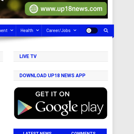
ment
Health
Career/Jobs
LIVE TV
DOWNLOAD UP18 NEWS APP
LATEST NEWS
COMMENTS