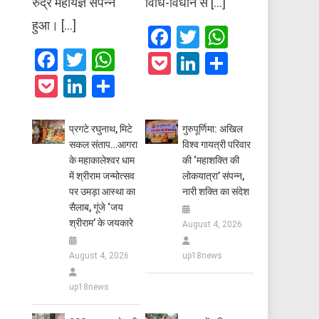
रुद्र महायज्ञ संपन्न
विधि-विधान से […]
हुआ। […]
Facebook
Twitter
WhatsAp
Facebook
Twitter
WhatsApp
Pocket
LinkedIn
Share
Pocket
LinkedIn
Share
प्रगटे रघुनाथ, मिटे
गुरुपूर्णिमा: अखिल
सकल संताप…आगरा
विश्व गायत्री परिवार
के महाकालेश्वर धाम
की ‘महाशक्ति की
में श्रीराम जन्मोत्सव
लोकयात्रा’ संपन्न,
पर उमड़ा आस्था का
नारी शक्ति का संदेश
सैलाब, गूंजे ‘जय
श्रीराम’ के जयकारे
August 4, 2026
August 4, 2026
up18news
up18news