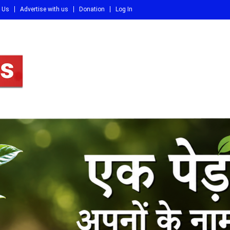
 Us
Advertise with us
Donation
Log In
DI