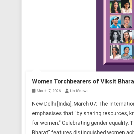
Women Torchbearers of Viksit Bhara
March 7, 2026
Up18news
New Delhi [India], March 07: The Internati
emphasises that “by sharing resources, kn
for women.” Celebrating gender equality, 
Bharat” features distinguished women achi