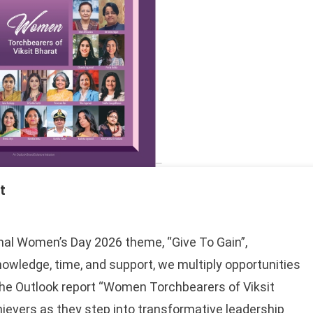
t
onal Women’s Day 2026 theme, “Give To Gain”,
owledge, time, and support, we multiply opportunities
The Outlook report “Women Torchbearers of Viksit
evers as they step into transformative leadership