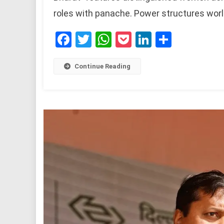
roles with panache. Power structures worl
Facebook
Twitter
WhatsApp
Pocket
LinkedIn
Share
Continue Reading