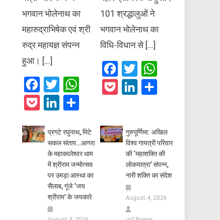
भगवान भोलेनाथ का
101 श्रद्धालुओं ने
महारुद्राभिषेक एवं श्री
भगवान भोलेनाथ का
रुद्र महायज्ञ संपन्न
विधि-विधान से […]
हुआ। […]
Facebook
Twitter
WhatsAp
Facebook
Twitter
WhatsApp
Pocket
LinkedIn
Share
Pocket
LinkedIn
Share
प्रगटे रघुनाथ, मिटे
गुरुपूर्णिमा: अखिल
सकल संताप…आगरा
विश्व गायत्री परिवार
के महाकालेश्वर धाम
की ‘महाशक्ति की
में श्रीराम जन्मोत्सव
लोकयात्रा’ संपन्न,
पर उमड़ा आस्था का
नारी शक्ति का संदेश
सैलाब, गूंजे ‘जय
श्रीराम’ के जयकारे
August 4, 2026
August 4, 2026
up18news