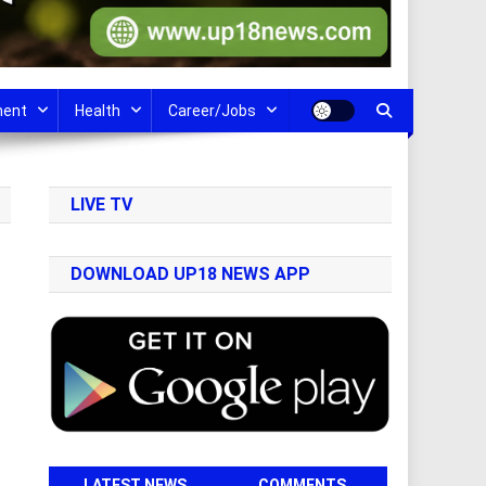
ment
Health
Career/Jobs
LIVE TV
DOWNLOAD UP18 NEWS APP
LATEST NEWS
COMMENTS