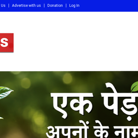
 Us
Advertise with us
Donation
Log In
DI