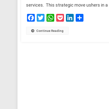
services. This strategic move ushers in a n
Facebook
Twitter
WhatsApp
Pocket
LinkedIn
Share
Continue Reading