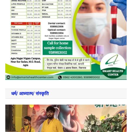
धर्म/ आध्‍यात्‍म/ संस्‍कृति