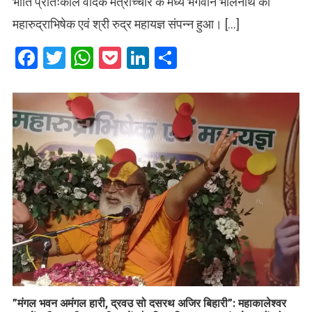
भांति प्रातःकाल वैदिक मंत्रोच्चार के मध्य भगवान भोलेनाथ का
महारुद्राभिषेक एवं श्री रुद्र महायज्ञ संपन्न हुआ। […]
Facebook
Twitter
WhatsApp
Pocket
LinkedIn
Share
​”मंगल भवन अमंगल हारी, द्रवउ सो दसरथ अजिर बिहारी”: महाकालेश्वर