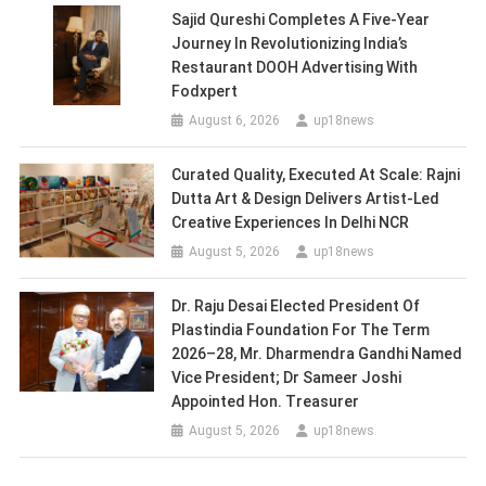
Sajid Qureshi Completes A Five-Year
Journey In Revolutionizing India’s
Restaurant DOOH Advertising With
Fodxpert
August 6, 2026
up18news
Curated Quality, Executed At Scale: Rajni
Dutta Art & Design Delivers Artist-Led
Creative Experiences In Delhi NCR
August 5, 2026
up18news
Dr. Raju Desai Elected President Of
Plastindia Foundation For The Term
2026–28, Mr. Dharmendra Gandhi Named
Vice President; Dr Sameer Joshi
Appointed Hon. Treasurer
August 5, 2026
up18news