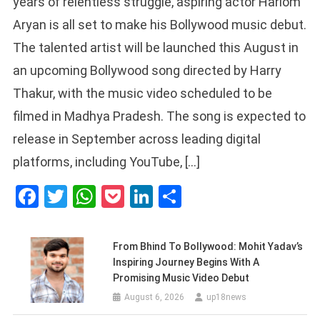
years of relentless struggle, aspiring actor Hariom
Aryan is all set to make his Bollywood music debut.
The talented artist will be launched this August in
an upcoming Bollywood song directed by Harry
Thakur, with the music video scheduled to be
filmed in Madhya Pradesh. The song is expected to
release in September across leading digital
platforms, including YouTube, […]
Facebook
Twitter
WhatsApp
Pocket
LinkedIn
Share
From Bhind To Bollywood: Mohit Yadav’s
Inspiring Journey Begins With A
Promising Music Video Debut
August 6, 2026
up18news