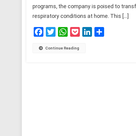
programs, the company is poised to tran
respiratory conditions at home. This […]
Facebook
Twitter
WhatsApp
Pocket
LinkedIn
Share
Continue Reading