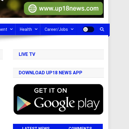
ment
Health
Career/Jobs
LIVE TV
DOWNLOAD UP18 NEWS APP
LATEST NEWS
COMMENTS