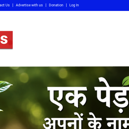
act Us
Advertise with us
Donation
Log In
DI