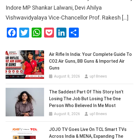
Indore MP Shankar Lalwani, Devi Ahilya
Vishwavidyalaya Vice-Chancellor Prof. Rakesh […]
Facebook
Twitter
WhatsApp
Pocket
LinkedIn
Share
Air Rifle In India: Your Complete Guide To
CO2 Air Guns, BB Guns & Imported Air
Guns
August 8, 2026
up18news
The Saddest Part Of This Story Isn’t
Losing The Job But Losing The One
Person Who Believed In Me Most
August 8, 2026
up18news
JOJO TV Goes Live On TCL Smart TVs
Across India & MENA, Expanding The