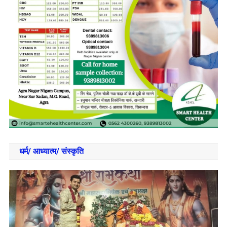
धर्म/ आध्‍यात्‍म/ संस्‍कृति