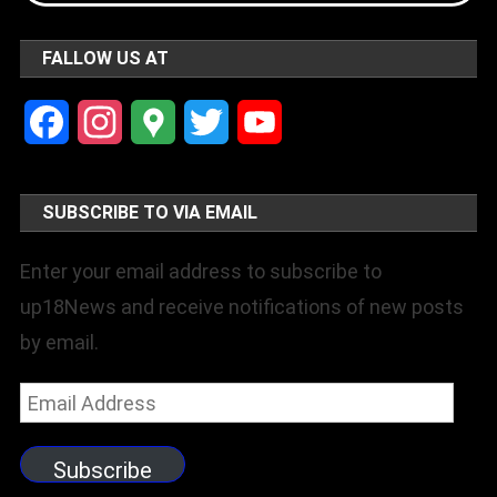
FALLOW US AT
Facebook
Instagram
Google
Twitter
YouTube
Maps
Channel
SUBSCRIBE TO VIA EMAIL
Enter your email address to subscribe to
up18News and receive notifications of new posts
by email.
Email
Address
Subscribe