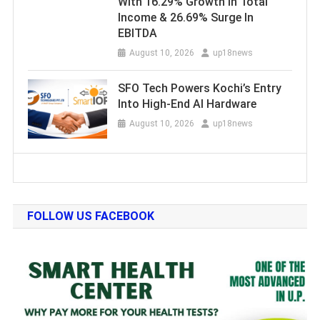
With 16.29% Growth In Total
Income & 26.69% Surge In
EBITDA
August 10, 2026
up18news
SFO Tech Powers Kochi’s Entry
Into High-End AI Hardware
August 10, 2026
up18news
FOLLOW US FACEBOOK