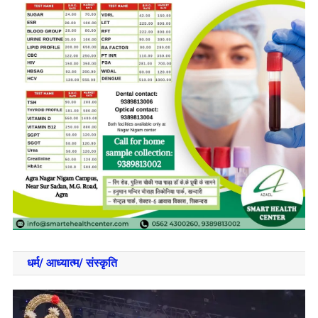
धर्म/ आध्‍यात्‍म/ संस्‍कृति