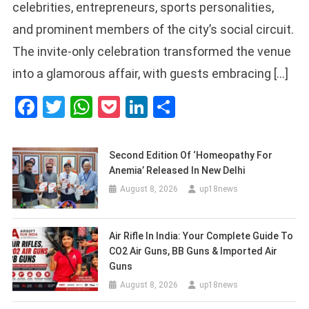
celebrities, entrepreneurs, sports personalities,
and prominent members of the city’s social circuit.
The invite-only celebration transformed the venue
into a glamorous affair, with guests embracing […]
Facebook
Twitter
WhatsApp
Pocket
LinkedIn
Share
Second Edition Of ‘Homeopathy For
Anemia’ Released In New Delhi
August 8, 2026
up18news
Air Rifle In India: Your Complete Guide To
CO2 Air Guns, BB Guns & Imported Air
Guns
August 8, 2026
up18news