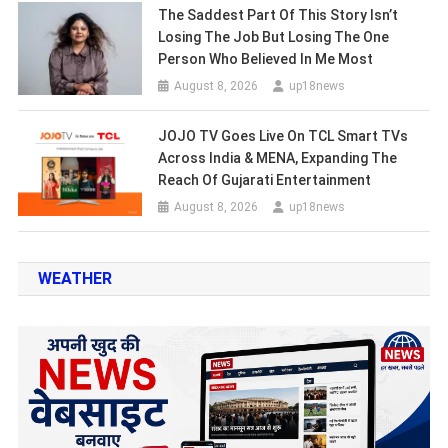
The Saddest Part Of This Story Isn’t
Losing The Job But Losing The One
Person Who Believed In Me Most
August 8, 2026
up18news
JOJO TV Goes Live On TCL Smart TVs
Across India & MENA, Expanding The
Reach Of Gujarati Entertainment
August 8, 2026
up18news
WEATHER