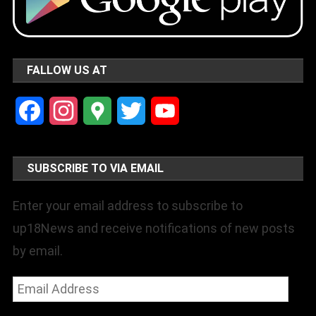
FALLOW US AT
Facebook
Instagram
Google
Twitter
YouTube
Maps
Channel
SUBSCRIBE TO VIA EMAIL
Enter your email address to subscribe to
up18News and receive notifications of new posts
by email.
Email
Address