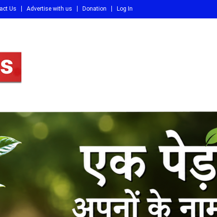
act Us
Advertise with us
Donation
Log In
DI