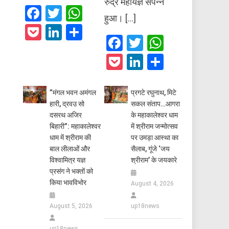
रुद्र महायज्ञ संपन्न
Facebook
Twitter
WhatsApp
हुआ। […]
Pocket
LinkedIn
Share
Facebook
Twitter
WhatsAp
Pocket
LinkedIn
Share
​”मंगल भवन अमंगल
प्रगटे रघुनाथ, मिटे
हारी, द्रवउ सो
सकल संताप…आगरा
दसरथ अजिर
के महाकालेश्वर धाम
बिहारी”: महाकालेश्वर
में श्रीराम जन्मोत्सव
धाम में श्रीराम की
पर उमड़ा आस्था का
बाल लीलाओं और
सैलाब, गूंजे ‘जय
विश्वामित्र यज्ञ
श्रीराम’ के जयकारे
प्रसंग ने भक्तों को
किया भावविभोर
August 4, 2026
August 5, 2026
up18news
up18news