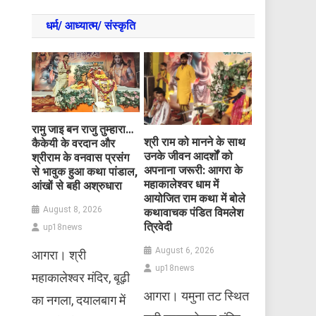
धर्म/ आध्‍यात्‍म/ संस्‍कृति
रामु जाइ बन राजु तुम्हारा…
​श्री राम को मानने के साथ
कैकेयी के वरदान और
उनके जीवन आदर्शों को
श्रीराम के वनवास प्रसंग
अपनाना जरूरी: आगरा के
से भावुक हुआ कथा पांडाल,
महाकालेश्वर धाम में
आंखों से बही अश्रुधारा
आयोजित राम कथा में बोले
August 8, 2026
कथावाचक पंडित विमलेश
त्रिवेदी
up18news
August 6, 2026
आगरा। श्री
up18news
महाकालेश्वर मंदिर, बूढ़ी
आगरा। यमुना तट स्थित
का नगला, दयालबाग में