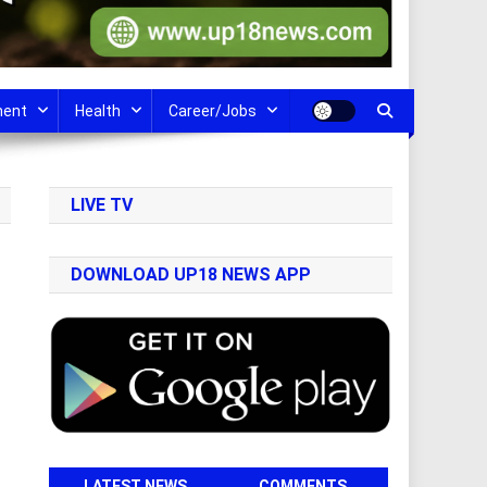
ment
Health
Career/Jobs
LIVE TV
DOWNLOAD UP18 NEWS APP
LATEST NEWS
COMMENTS