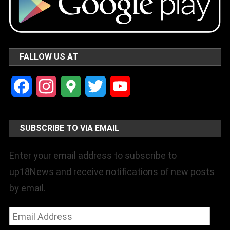
FALLOW US AT
Facebook
Instagram
Google
Twitter
YouTube
Maps
Channel
SUBSCRIBE TO VIA EMAIL
Enter your email address to subscribe to
up18News and receive notifications of new posts
by email.
Email