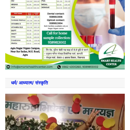
धर्म/ आध्‍यात्‍म/ संस्‍कृति