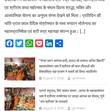
एवं श्रीराम कथा महोत्सव के षष्ठम दिवस श्रद्धा, भक्ति और
आध्यात्मिक चेतना का अनुपम संगम देखने को मिला। प्रतिदिन की
भांति प्रातःकाल वैदिक मंत्रोच्चार के मध्य भगवान भोलेनाथ का
महारुद्राभिषेक एवं श्री रुद्र महायज्ञ संपन्न हुआ। […]
Facebook
Twitter
WhatsApp
Pocket
LinkedIn
Share
​”मंगल भवन अमंगल हारी, द्रवउ सो दसरथ अजिर बिहारी”:
महाकालेश्वर धाम में श्रीराम की बाल लीलाओं और
विश्वामित्र यज्ञ प्रसंग ने भक्तों को किया भावविभोर
August 5, 2026
up18news
प्रगटे रघुनाथ, मिटे सकल संताप…आगरा के महाकालेश्वर
धाम में श्रीराम जन्मोत्सव पर उमड़ा आस्था का सैलाब, गूंजे
‘जय श्रीराम’ के जयकारे
August 4, 2026
up18news