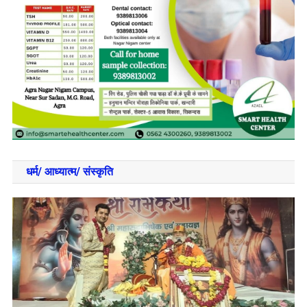
धर्म/ आध्‍यात्‍म/ संस्‍कृति