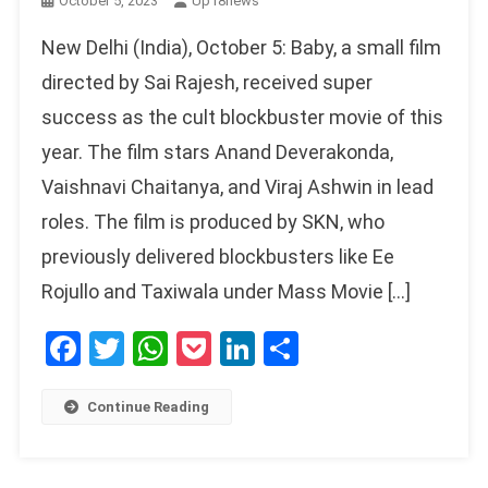
October 5, 2023
Up18news
New Delhi (India), October 5: Baby, a small film
directed by Sai Rajesh, received super
success as the cult blockbuster movie of this
year. The film stars Anand Deverakonda,
Vaishnavi Chaitanya, and Viraj Ashwin in lead
roles. The film is produced by SKN, who
previously delivered blockbusters like Ee
Rojullo and Taxiwala under Mass Movie […]
Facebook
Twitter
WhatsApp
Pocket
LinkedIn
Share
Continue Reading