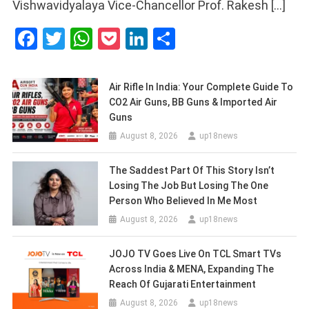
Vishwavidyalaya Vice-Chancellor Prof. Rakesh […]
Facebook
Twitter
WhatsApp
Pocket
LinkedIn
Share
Air Rifle In India: Your Complete Guide To
CO2 Air Guns, BB Guns & Imported Air
Guns
August 8, 2026
up18news
The Saddest Part Of This Story Isn’t
Losing The Job But Losing The One
Person Who Believed In Me Most
August 8, 2026
up18news
JOJO TV Goes Live On TCL Smart TVs
Across India & MENA, Expanding The
Reach Of Gujarati Entertainment
August 8, 2026
up18news