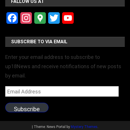
FALLOW US AT
Facebook
Instagram
Google
Twitter
YouTube
Maps
Channel
SUBSCRIBE TO VIA EMAIL
Enter your email address to subscribe to
up18News and receive notifications of new posts
by email.
Email
Address
Subscribe
|
Theme: News Portal by
Mystery Themes
.