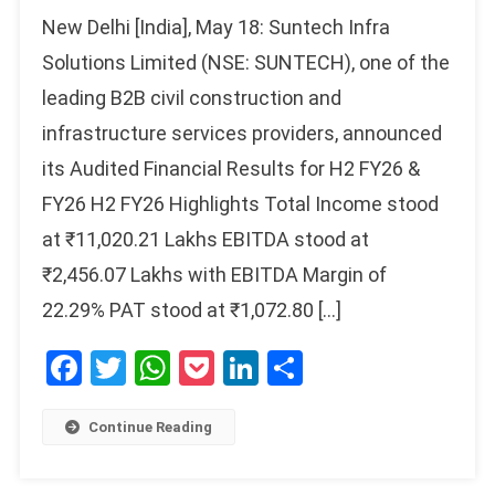
New Delhi [India], May 18: Suntech Infra
Solutions Limited (NSE: SUNTECH), one of the
leading B2B civil construction and
infrastructure services providers, announced
its Audited Financial Results for H2 FY26 &
FY26 H2 FY26 Highlights Total Income stood
at ₹11,020.21 Lakhs EBITDA stood at
₹2,456.07 Lakhs with EBITDA Margin of
22.29% PAT stood at ₹1,072.80 […]
Facebook
Twitter
WhatsApp
Pocket
LinkedIn
Share
Continue Reading