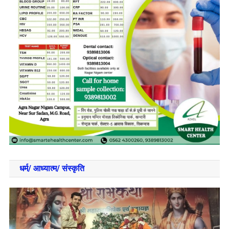
धर्म/ आध्‍यात्‍म/ संस्‍कृति