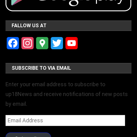
FALLOW US AT
Facebook
Instagram
Google
Twitter
YouTube
Maps
Channel
SUBSCRIBE TO VIA EMAIL
Enter your email address to subscribe to
up18News and receive notifications of new posts
by email.
Email
Address