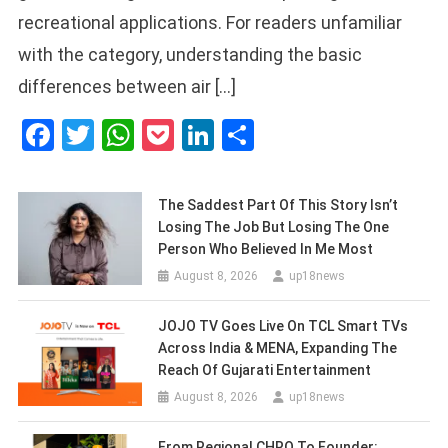
recreational applications. For readers unfamiliar
with the category, understanding the basic
differences between air […]
Facebook
Twitter
WhatsApp
Pocket
LinkedIn
Share
The Saddest Part Of This Story Isn’t
Losing The Job But Losing The One
Person Who Believed In Me Most
August 8, 2026
up18news
JOJO TV Goes Live On TCL Smart TVs
Across India & MENA, Expanding The
Reach Of Gujarati Entertainment
August 8, 2026
up18news
From Regional CHRO To Founder: