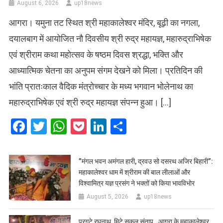
August 6, 2026
up18news
आगरा। यमुना तट स्थित श्री महाकालेश्वर मंदिर, बूढ़ी का नगला,
दयालबाग में आयोजित नौ दिवसीय श्री रुद्र महायज्ञ, महारुद्राभिषेक
एवं श्रीराम कथा महोत्सव के षष्ठम दिवस श्रद्धा, भक्ति और
आध्यात्मिक चेतना का अनुपम संगम देखने को मिला। प्रतिदिन की
भांति प्रातःकाल वैदिक मंत्रोच्चार के मध्य भगवान भोलेनाथ का
महारुद्राभिषेक एवं श्री रुद्र महायज्ञ संपन्न हुआ। […]
Facebook
Twitter
WhatsApp
Pocket
LinkedIn
Share
​”मंगल भवन अमंगल हारी, द्रवउ सो दसरथ अजिर बिहारी”:
महाकालेश्वर धाम में श्रीराम की बाल लीलाओं और
विश्वामित्र यज्ञ प्रसंग ने भक्तों को किया भावविभोर
August 5, 2026
up18news
प्रगटे रघुनाथ, मिटे सकल संताप…आगरा के महाकालेश्वर