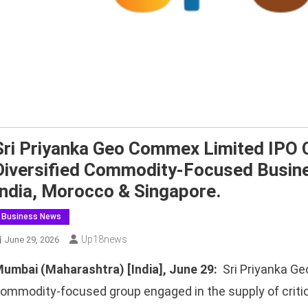
Sri Priyanka Geo Commex Limited IPO C
Diversified Commodity-Focused Busin
India, Morocco & Singapore.
Business News
Up18news
June 29, 2026
umbai (Maharashtra) [India], June 29:
Sri Priyanka Geo
ommodity-focused group engaged in the supply of critic