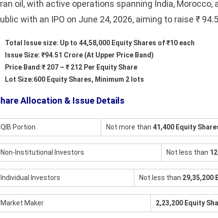
ran oil, with active operations spanning India, Morocco,
ublic with an IPO on June 24, 2026, aiming to raise ₹ 94.
Total Issue size: Up to 44,58,000 Equity Shares of ₹10 each
Issue Size: ₹94.51 Crore (At Upper Price Band)
Price Band:₹ 207 – ₹ 212 Per Equity Share
Lot Size:600 Equity Shares, Minimum 2 lots
hare Allocation & Issue Details
QIB Portion
Not more than
41,400 Equity Share
Non-Institutional Investors
Not less than
12
Individual Investors
Not less than
29,35,200 
Market Maker
2,23,200 Equity Sh