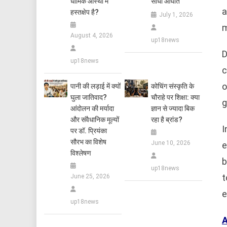
धार्मिक आस्था में
सीधा आघात
a
हस्तक्षेप है?
July 1, 2026
m
August 4, 2026
up18news
D
up18news
c
o
पानी की लड़ाई में क्यों
कोचिंग संस्कृति के
घुला जातिवाद?
चौराहे पर शिक्षा: क्या
g
आंदोलन की मर्यादा
ज्ञान से ज्यादा बिक
और संवैधानिक मूल्यों
रहा है ब्रांड?
I
पर डॉ. प्रियंका
सौरभ का विशेष
June 10, 2026
e
विश्लेषण
b
up18news
t
June 25, 2026
e
up18news