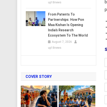
b
up18news
p
From Patents To
Partnerships: How Pon
Maa Kishan Is Opening
India’s Research
Ecosystem To The World
August 7, 2026
up18news
S
COVER STORY