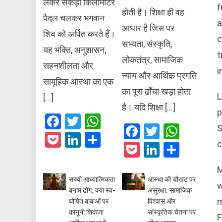
लेकर सैकड़ों किलोमीटर
f
होती है। शिक्षा ही वह
पैदल चलकर भगवान
a
आधार है जिस पर
शिव को अर्पित करते हैं।
c
सभ्यता, संस्कृति,
यह भक्ति, अनुशासन,
t
लोकतंत्र, सामाजिक
सहनशीलता और
i
न्याय और आर्थिक प्रगति
सामूहिक आस्था का एक
का पूरा ढाँचा खड़ा होता
L
[…]
है। यदि शिक्षा […]
p
Facebook
Twitter
WhatsApp
Facebook
Twitter
What
S
Pocket
LinkedIn
Share
c
Pocket
LinkedIn
Share
M
सच्ची आध्यात्मिकता
आस्था की चौखट पर
w
बनाम ढोंग: क्या स्व-
असुरक्षा: सामाजिक
m
घोषित बाबाओं पर
विश्वास और
कानूनी शिकंजा
सांस्कृतिक चेतना पर
F