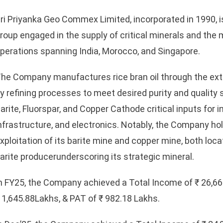
ri Priyanka Geo Commex Limited, incorporated in 1990, i
roup engaged in the supply of critical minerals and the m
perations spanning India, Morocco, and Singapore.
he Company manufactures rice bran oil through the extra
y refining processes to meet desired purity and quality 
arite, Fluorspar, and Copper Cathode critical inputs for 
nfrastructure, and electronics. Notably, the Company ho
xploitation of its barite mine and copper mine, both loca
arite producerunderscoring its strategic mineral.
n FY25, the Company achieved a Total Income of ₹ 26,6
 1,645.88Lakhs, & PAT of ₹ 982.18 Lakhs.