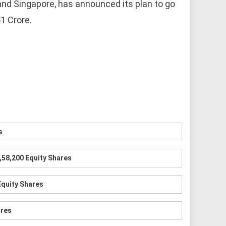
 and Singapore, has announced its plan to go
51 Crore.
s
,58,200 Equity Shares
Equity Shares
ares