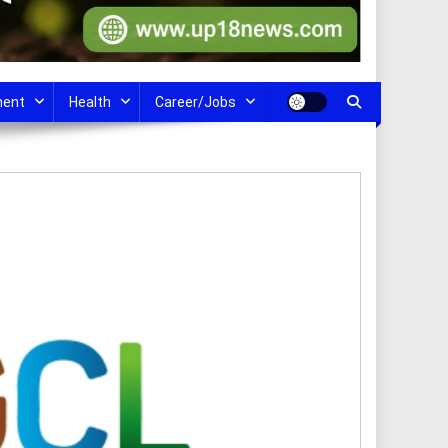
ment
Health
Career/Jobs