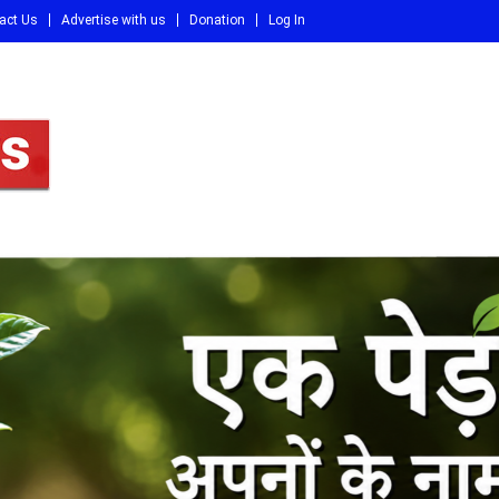
act Us
Advertise with us
Donation
Log In
DI