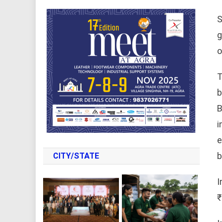
S
g
o
T
b
B
i
e
b
CITY/STATE
I
₹