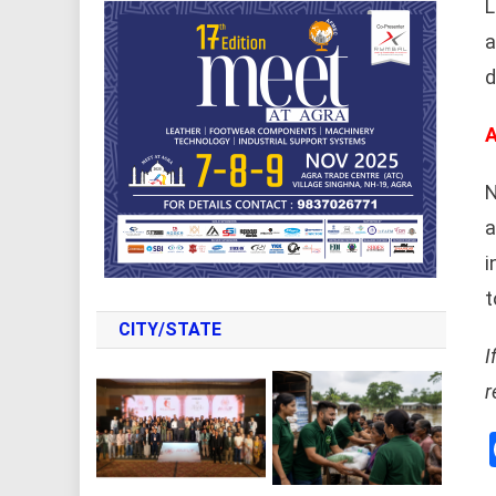
L
a
d
A
N
a
i
t
CITY/STATE
I
r