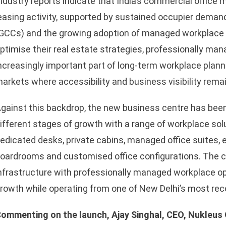
ndustry reports indicate that India’s commercial office
easing activity, supported by sustained occupier demand
GCCs) and the growing adoption of managed workplace 
ptimise their real estate strategies, professionally m
ncreasingly important part of long-term workplace planni
arkets where accessibility and business visibility rema
gainst this backdrop, the new business centre has bee
ifferent stages of growth with a range of workplace sol
sApp
edicated desks, private cabins, managed office suites,
oardrooms and customised office configurations. The 
nfrastructure with professionally managed workplace op
rowth while operating from one of New Delhi’s most re
ommenting on the launch, Ajay Singhal, CEO, Nukleus O