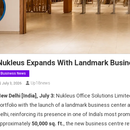
Nukleus Expands With Landmark Busine
Business News
Up18news
July 3, 2026
ew Delhi [India], July 3:
Nukleus Office Solutions Limi
ortfolio with the launch of a landmark business center a
elhi, reinforcing its presence in one of India’s most pr
pproximately
50,000 sq. ft.
, the new business centre r