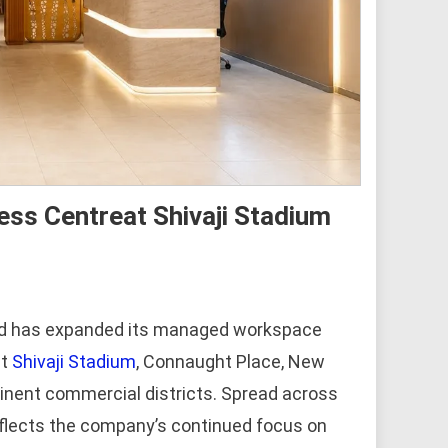
ss Centreat Shivaji Stadium
ted has expanded its managed workspace
t
Shivaji Stadium
, Connaught Place, New
ominent commercial districts. Spread across
eflects the company’s continued focus on