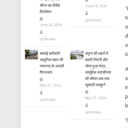
सौरभ का विशेष
June 10, 2026
“
विश्लेषण
t
up18news
June 25, 2026
o
d
up18news
o
l
सफाई कर्मचारी:
यमुना की लहरों में
आधुनिक शहर की
बहती जिंदगी और
व्यवस्था के असली
सोया हुआ तंत्र,
A
शिल्पकार
सामूहिक उदासीनता
s
की कीमत कब तक
चुकाएंगे मासूम?
May 21, 2026
i
p
May 21, 2026
up18news
b
up18news
T