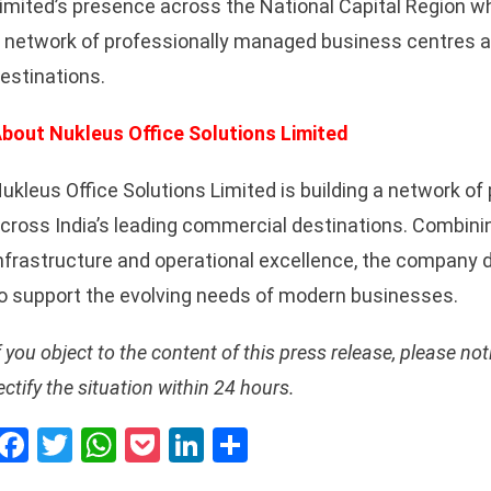
imited’s presence across the National Capital Region whil
 network of professionally managed business centres a
estinations.
bout Nukleus Office Solutions Limited
ukleus Office Solutions Limited is building a network 
cross India’s leading commercial destinations. Combinin
nfrastructure and operational excellence, the company d
o support the evolving needs of modern businesses.
f you object to the content of this press release, please not
ectify the situation within 24 hours.
Facebook
Twitter
WhatsApp
Pocket
LinkedIn
Share