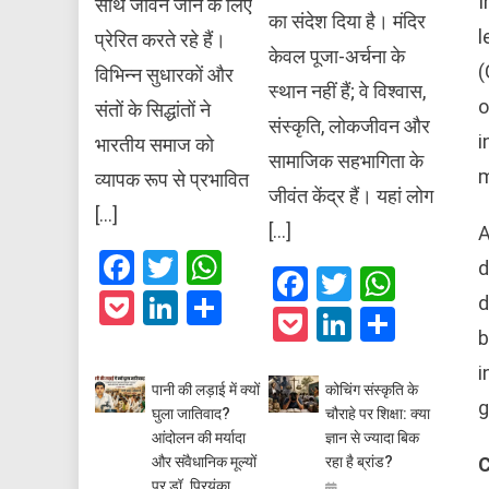
I
साथ जीवन जीने के लिए
का संदेश दिया है। मंदिर
l
प्रेरित करते रहे हैं।
केवल पूजा-अर्चना के
(
विभिन्न सुधारकों और
स्थान नहीं हैं; वे विश्वास,
o
संतों के सिद्धांतों ने
संस्कृति, लोकजीवन और
i
भारतीय समाज को
सामाजिक सहभागिता के
m
व्यापक रूप से प्रभावित
जीवंत केंद्र हैं। यहां लोग
[…]
[…]
A
Facebook
Twitter
WhatsApp
d
Facebook
Twitter
What
Pocket
LinkedIn
Share
d
Pocket
LinkedIn
Share
b
i
पानी की लड़ाई में क्यों
कोचिंग संस्कृति के
g
घुला जातिवाद?
चौराहे पर शिक्षा: क्या
आंदोलन की मर्यादा
ज्ञान से ज्यादा बिक
C
और संवैधानिक मूल्यों
रहा है ब्रांड?
पर डॉ. प्रियंका