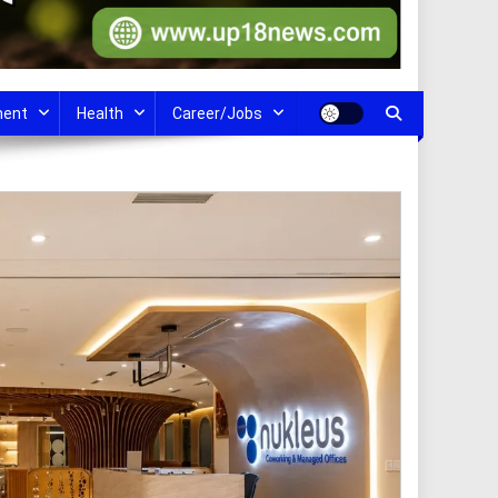
ment
Health
Career/Jobs