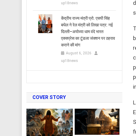
d
up18news
s
केंद्रीय राज्य मंत्री प्रो. एसपी सिंह
बघेल ने रेल मंत्री को लिखा पत्र: नई
T
दिल्ली–अयोध्या धाम वंदे भारत
b
एक्सप्रेस का टूंडला जंक्शन पर ठहराव
कराने की मांग
r
August 6, 2026
c
up18news
p
p
i
COVER STORY
L
E
S
f