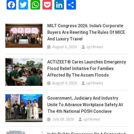
Facebook
Twitter
WhatsApp
Pocket
LinkedIn
Share
MILT Congress 2026: India’s Corporate
Buyers Are Rewriting The Rules Of MICE
And Luxury Travel
August 6, 2026
up18news
ACTIZEET® Cares Launches Emergency
Flood Relief Initiative For Families
Affected By The Assam Floods
August 4, 2026
up18news
Government, Judiciary And Industry
Unite To Advance Workplace Safety At
The 4th National POSH Conclave
July 28, 2026
up18news