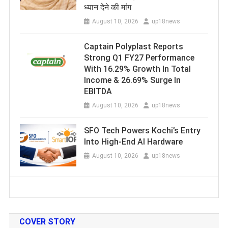
ध्यान देने की मांग
August 10, 2026
up18news
Captain Polyplast Reports
Strong Q1 FY27 Performance
With 16.29% Growth In Total
Income & 26.69% Surge In
EBITDA
August 10, 2026
up18news
SFO Tech Powers Kochi’s Entry
Into High-End AI Hardware
August 10, 2026
up18news
COVER STORY