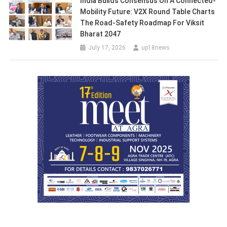
India Builds Consensus On A Connected-
Mobility Future: V2X Round Table Charts
The Road-Safety Roadmap For Viksit
Bharat 2047
July 17, 2026
up18news