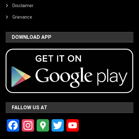
Disclaimer
Grievance
DOWNLOAD APP
FALLOW US AT
Facebook
Instagram
Google
Twitter
YouTube
Maps
Channel