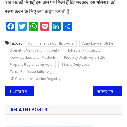
अब सबकी निगाहें इस बात पर टिकी हैं कि सरकार इस गतिरोध को
खत्म करने के लिए क्या कदम उठाती है।
Facebook
Twitter
WhatsApp
Pocket
LinkedIn
Share
Tagged
Administrative Conflict Agra
Agra Lawyer Strike
Biometric Verification Property
E-Registry Protest UP
News Update Uttar Pradesh
Property Deals Agra 2026
Property Registration Agra
Stamp Duty Loss
Tehsil Bar Association Agra
UP Government Online Registry
Post
आगरा में गूंजेगा ‘जय जगन्नाथ’: 29 जून को इस्कॉन मनाएगा स्नान पूर्णिमा महोत्सव; 251 कलशों से होगा महाअभिषेक
संस्कार भारती की बड़ी पहल: आगरा के कलाकारों और पत्रकारों का बनेगा डिजिटल परिचय कोश, गूगल फॉर्म से होगा डेटा एकत्रीकरण
navigation
RELATED POSTS