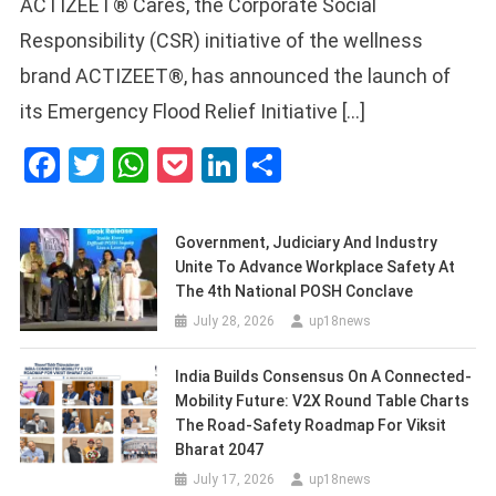
ACTIZEET® Cares, the Corporate Social
Responsibility (CSR) initiative of the wellness
brand ACTIZEET®, has announced the launch of
its Emergency Flood Relief Initiative […]
Facebook
Twitter
WhatsApp
Pocket
LinkedIn
Share
Government, Judiciary And Industry
Unite To Advance Workplace Safety At
The 4th National POSH Conclave
July 28, 2026
up18news
India Builds Consensus On A Connected-
Mobility Future: V2X Round Table Charts
The Road-Safety Roadmap For Viksit
Bharat 2047
July 17, 2026
up18news