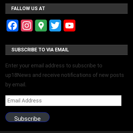
FALLOW US AT
Facebook
Instagram
Google
Twitter
YouTube
Maps
Channel
SUBSCRIBE TO VIA EMAIL
Enter your email address to subscribe to
up18News and receive notifications of new posts
by email.
Email
Address
Subscribe