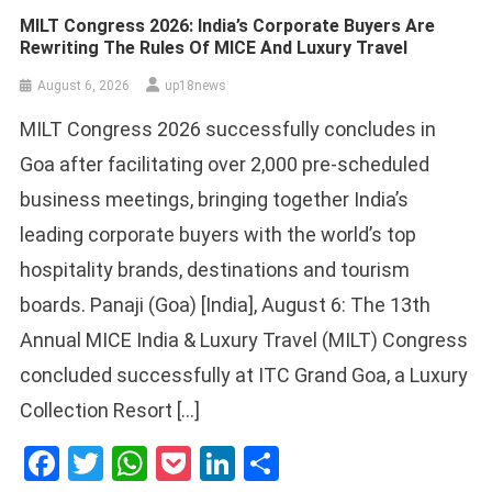
MILT Congress 2026: India’s Corporate Buyers Are
Rewriting The Rules Of MICE And Luxury Travel
August 6, 2026
up18news
MILT Congress 2026 successfully concludes in
Goa after facilitating over 2,000 pre-scheduled
business meetings, bringing together India’s
leading corporate buyers with the world’s top
hospitality brands, destinations and tourism
boards. Panaji (Goa) [India], August 6: The 13th
Annual MICE India & Luxury Travel (MILT) Congress
concluded successfully at ITC Grand Goa, a Luxury
Collection Resort […]
Facebook
Twitter
WhatsApp
Pocket
LinkedIn
Share