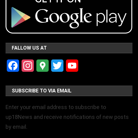
FALLOW US AT
Facebook
Instagram
Google
Twitter
YouTube
Maps
Channel
SUBSCRIBE TO VIA EMAIL
Enter your email address to subscribe to
up18News and receive notifications of new posts
by email.