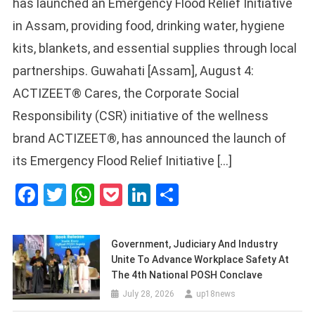
has launched an Emergency Flood Relief Initiative
in Assam, providing food, drinking water, hygiene
kits, blankets, and essential supplies through local
partnerships. Guwahati [Assam], August 4:
ACTIZEET® Cares, the Corporate Social
Responsibility (CSR) initiative of the wellness
brand ACTIZEET®, has announced the launch of
its Emergency Flood Relief Initiative […]
Facebook
Twitter
WhatsApp
Pocket
LinkedIn
Share
Government, Judiciary And Industry
Unite To Advance Workplace Safety At
The 4th National POSH Conclave
July 28, 2026
up18news