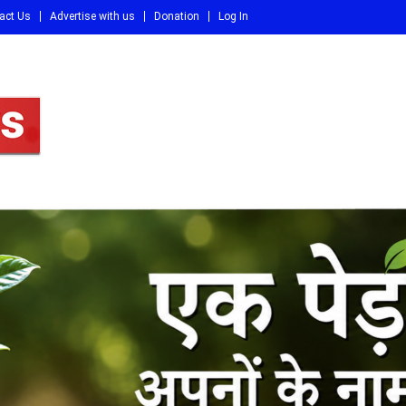
act Us
Advertise with us
Donation
Log In
DI