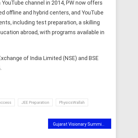
as a YouTube channel in 2014, PW now offers
ed offline and hybrid centers, and YouTube
s, including test preparation, a skilling
education abroad, with programs available in
Exchange of India Limited (NSE) and BSE
.
uccess
JEE Preparation
PhysicsWallah
Gujarat Visionary Summit & Awards 2026 Concludes Successfully in Ahmedabad