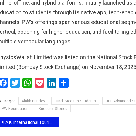
nline, offline, and hybrid platforms. Initially launched 
ducation to students through its native app, tech-enabl
hannels. PW’s offerings span various educational segment
ertical, coaching for higher education, and facilitating 
ultiple vernacular languages.
hysicsWallah Limited was listed on the National Stock 
imited (Bombay Stock Exchange) on November 18, 2025
sApp
Facebook
Twitter
WhatsApp
Pocket
LinkedIn
Share
Tagged
Alakh Pandey
Hindi Medium Students
JEE Advanced S
PW Foundation
Success Stories
Post
A.K. International Tourism Announces Safe Completion of Holy Land Tour of Israel Amid Middle East Tensions
navigation