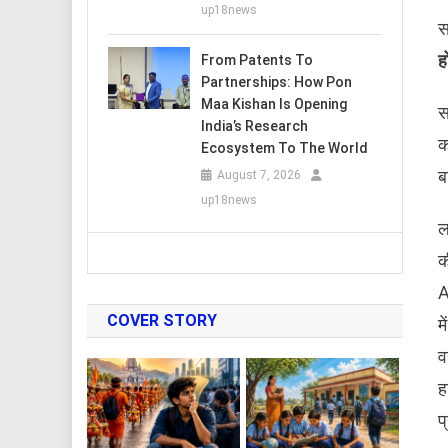
up18news
स
ह
From Patents To
Partnerships: How Pon
Maa Kishan Is Opening
स
India’s Research
क
Ecosystem To The World
ब
August 7, 2026
up18news
ल
क
A
COVER STORY
म
व
ह
प