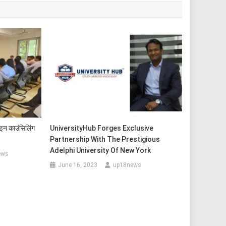
ाइन काउंसिलिंग
UniversityHub Forges Exclusive
Partnership With The Prestigious
Adelphi University Of New York
ews
June 16, 2023
up18news