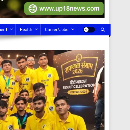
ment
Health
Career/Jobs