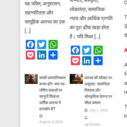
सभ्यता, संस्कृति,
C
यह भक्ति, अनुशासन,
लोकतंत्र, सामाजिक
सहनशीलता और
T
न्याय और आर्थिक प्रगति
सामूहिक आस्था का एक
S
का पूरा ढाँचा खड़ा होता
[…]
t
है। यदि शिक्षा […]
Facebook
Twitter
WhatsApp
Facebook
Twitter
What
A
Pocket
LinkedIn
Share
Pocket
LinkedIn
Share
A
f
सच्ची आध्यात्मिकता
आस्था की चौखट पर
a
बनाम ढोंग: क्या स्व-
असुरक्षा: सामाजिक
घोषित बाबाओं पर
विश्वास और
r
कानूनी शिकंजा
सांस्कृतिक चेतना पर
धार्मिक आस्था में
सीधा आघात
T
हस्तक्षेप है?
July 1, 2026
i
August 4, 2026
up18news