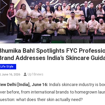
Bhumika Bahl Spotlights FYC Professio
Brand Addresses India’s Skincare Guid
Life Style
Up18news
June 16, 2026
ew Delhi [India], June 16:
India’s skincare industry is
ver before, from international brands to homegrown laun
uestion: what does their skin actually need?