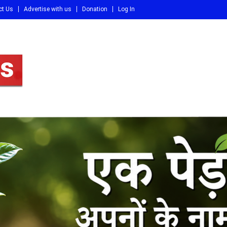
ct Us
Advertise with us
Donation
Log In
DI