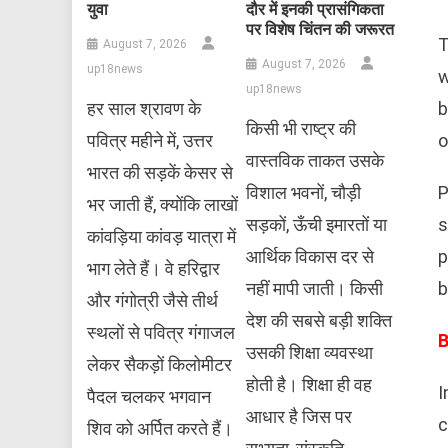
युवा
दौर में इनकी प्रासंगिकता
पर विशेष चिंतन की जरूरत
T
August 7, 2026
August 7, 2026
up18news
w
up18news
b
हर साल श्रावण के
किसी भी राष्ट्र की
o
पवित्र महीने में, उत्तर
वास्तविक ताकत उसके
भारत की सड़कें केसर से
P
विशाल भवनों, चौड़ी
भर जाती हैं, क्योंकि लाखों
s
सड़कों, ऊँची इमारतों या
कांवड़िया कांवड़ यात्रा में
p
आर्थिक विकास दर से
भाग लेते हैं। वे हरिद्वार
b
नहीं मापी जाती। किसी
और गंगोत्री जैसे तीर्थ
देश की सबसे बड़ी शक्ति
स्थलों से पवित्र गंगाजल
B
उसकी शिक्षा व्यवस्था
लेकर सैकड़ों किलोमीटर
होती है। शिक्षा ही वह
I
पैदल चलकर भगवान
आधार है जिस पर
c
शिव को अर्पित करते हैं।