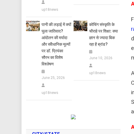
A
up18news
F
पानी की लड़ाई में क्यों
कोचिंग संस्कृति के
r
घुला जातिवाद?
चौराहे पर शिक्षा: क्या
d
आंदोलन की मर्यादा
ज्ञान से ज्यादा बिक
और संवैधानिक मूल्यों
रहा है ब्रांड?
e
पर डॉ. प्रियंका
m
सौरभ का विशेष
June 10, 2026
विश्लेषण
A
up18news
June 25, 2026
C
i
up18news
S
a
A