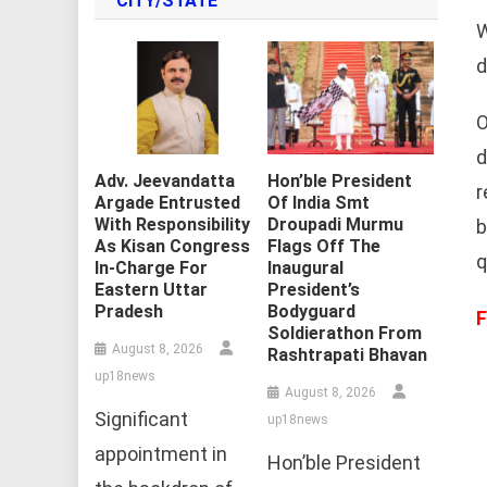
CITY/STATE
W
d
O
d
Adv. Jeevandatta
Hon’ble President
r
Argade Entrusted
Of India Smt
With Responsibility
Droupadi Murmu
b
As Kisan Congress
Flags Off The
q
In-Charge For
Inaugural
Eastern Uttar
President’s
Pradesh
Bodyguard
F
Soldierathon From
August 8, 2026
Rashtrapati Bhavan
up18news
August 8, 2026
Significant
up18news
appointment in
Hon’ble President