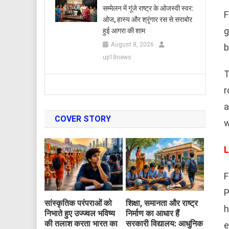
सम्मेलन में गूंजे राष्ट्र के ओजस्वी स्वर:
F
ओज, हास्य और श्रृंगार रस से सराबोर
g
हुई आगरा की शाम
August 8, 2026
b
up18news
T
r
a
COVER STORY
w
L
F
P
सांस्कृतिक परंपराओं को
शिक्षा, समानता और राष्ट्र
h
निभाते हुए उज्ज्वल भविष्य
निर्माण का आधार हैं
की तलाश करता भारत का
सरकारी विद्यालय: आधुनिक
e