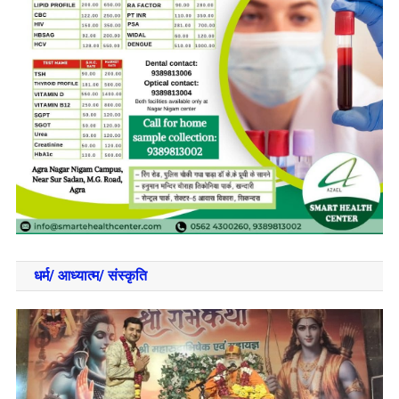
धर्म/ आध्‍यात्‍म/ संस्‍कृति