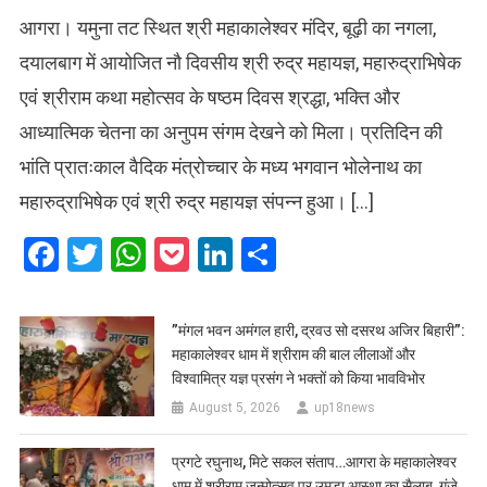
आगरा। यमुना तट स्थित श्री महाकालेश्वर मंदिर, बूढ़ी का नगला,
दयालबाग में आयोजित नौ दिवसीय श्री रुद्र महायज्ञ, महारुद्राभिषेक
एवं श्रीराम कथा महोत्सव के षष्ठम दिवस श्रद्धा, भक्ति और
आध्यात्मिक चेतना का अनुपम संगम देखने को मिला। प्रतिदिन की
भांति प्रातःकाल वैदिक मंत्रोच्चार के मध्य भगवान भोलेनाथ का
महारुद्राभिषेक एवं श्री रुद्र महायज्ञ संपन्न हुआ। […]
Facebook
Twitter
WhatsApp
Pocket
LinkedIn
Share
​”मंगल भवन अमंगल हारी, द्रवउ सो दसरथ अजिर बिहारी”:
महाकालेश्वर धाम में श्रीराम की बाल लीलाओं और
विश्वामित्र यज्ञ प्रसंग ने भक्तों को किया भावविभोर
August 5, 2026
up18news
प्रगटे रघुनाथ, मिटे सकल संताप…आगरा के महाकालेश्वर
धाम में श्रीराम जन्मोत्सव पर उमड़ा आस्था का सैलाब, गूंजे