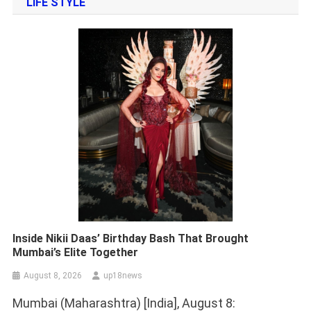
LIFE STYLE
Inside Nikii Daas’ Birthday Bash That Brought
Mumbai’s Elite Together
August 8, 2026
up18news
Mumbai (Maharashtra) [India], August 8: