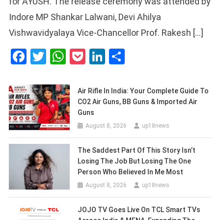
for AYUSH. The release ceremony was attended by
Indore MP Shankar Lalwani, Devi Ahilya
Vishwavidyalaya Vice-Chancellor Prof. Rakesh […]
Facebook
Twitter
WhatsApp
Pocket
LinkedIn
Share
Air Rifle In India: Your Complete Guide To
CO2 Air Guns, BB Guns & Imported Air
Guns
August 8, 2026
up18news
The Saddest Part Of This Story Isn’t
Losing The Job But Losing The One
Person Who Believed In Me Most
August 8, 2026
up18news
JOJO TV Goes Live On TCL Smart TVs