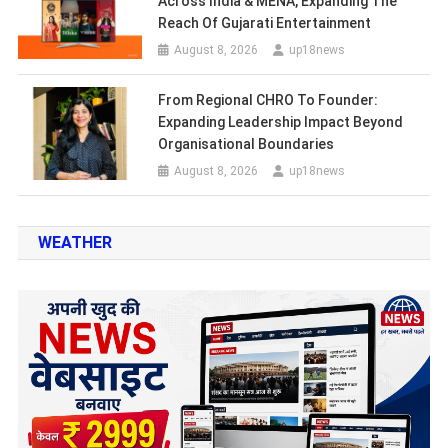
Across India & MENA, Expanding The
Reach Of Gujarati Entertainment
August 8, 2026
up18news
From Regional CHRO To Founder:
Expanding Leadership Impact Beyond
Organisational Boundaries
August 8, 2026
up18news
WEATHER