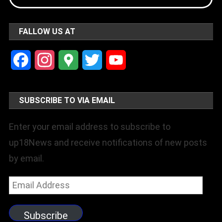
FALLOW US AT
Facebook
Instagram
Google
Twitter
YouTube
Maps
Channel
SUBSCRIBE TO VIA EMAIL
Enter your email address to subscribe to
up18News and receive notifications of new posts
by email.
Email
Address
Subscribe