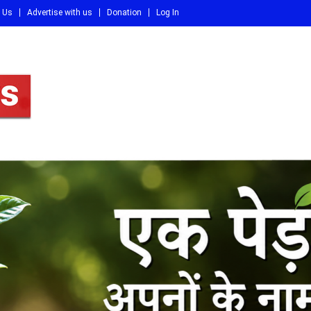
 Us
Advertise with us
Donation
Log In
DI