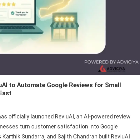
uAI to Automate Google Reviews for Small
East
 has officially launched ReviuAI, an AI-powered review
inesses turn customer satisfaction into Google
Karthik Sundarraj and Sajith Chandran built ReviuAI