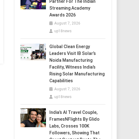
Partner For The Indian
Streaming Academy
Awards 2026
August 7, 2026
up18news
Global Clean Energy
Leaders Visit IB Solar’s
Noida Manufacturing
Facility, Witness India’s
Rising Solar Manufacturing
Capabilities
August 7, 2026
up18news
India’s AI Travel Couple,
FramesNFlights By Glido
Labs, Crosses 100K
Followers, Showing That