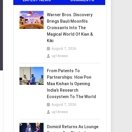
Warner Bros. Discovery
Brings Bauli Moonfils
Croissants Into The
Magical World Of Kian &
Kiki
August 7, 2026
up18news
From Patents To
Partnerships: How Pon
Maa Kishan Is Opening
India’s Research
Ecosystem To The World
August 7, 2026
up18news
Domicil Returns As Lounge