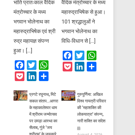
भांति प्रातःकाल वैदिक
वैदिक मंत्रोच्चार के मध्य
मंत्रोच्चार के मध्य
महारुद्राभिषेक से हुआ।
भगवान भोलेनाथ का
101 श्रद्धालुओं ने
महारुद्राभिषेक एवं श्री
भगवान भोलेनाथ का
रुद्र महायज्ञ संपन्न
विधि-विधान से […]
हुआ। […]
Facebook
Twitter
WhatsAp
Facebook
Twitter
WhatsApp
Pocket
LinkedIn
Share
Pocket
LinkedIn
Share
प्रगटे रघुनाथ, मिटे
गुरुपूर्णिमा: अखिल
सकल संताप…आगरा
विश्व गायत्री परिवार
के महाकालेश्वर धाम
की ‘महाशक्ति की
में श्रीराम जन्मोत्सव
लोकयात्रा’ संपन्न,
पर उमड़ा आस्था का
नारी शक्ति का संदेश
सैलाब, गूंजे ‘जय
श्रीराम’ के जयकारे
August 4, 2026