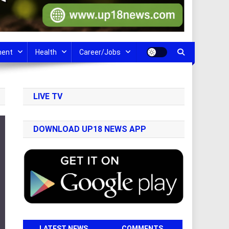
ment
Health
Career/Jobs
LIVE TV
DOWNLOAD UP18 NEWS APP
LATEST NEWS
COMMENTS