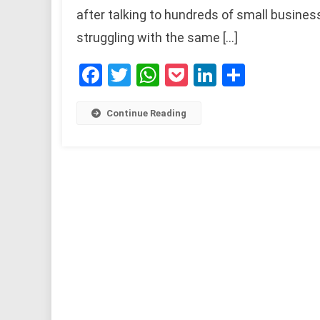
after talking to hundreds of small busin
struggling with the same […]
Facebook
Twitter
WhatsApp
Pocket
LinkedIn
Share
Continue Reading