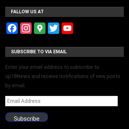
FALLOW US AT
Facebook
Instagram
Google
Twitter
YouTube
Maps
Channel
SUBSCRIBE TO VIA EMAIL
Enter your email address to subscribe to
up18News and receive notifications of new posts
by email.
Email
Address
Subscribe