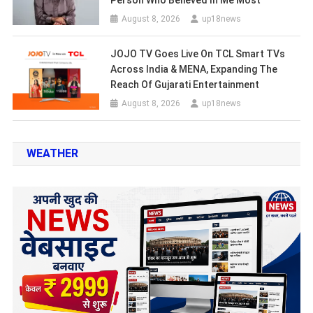
Person Who Believed In Me Most
August 8, 2026
up18news
JOJO TV Goes Live On TCL Smart TVs
Across India & MENA, Expanding The
Reach Of Gujarati Entertainment
August 8, 2026
up18news
WEATHER