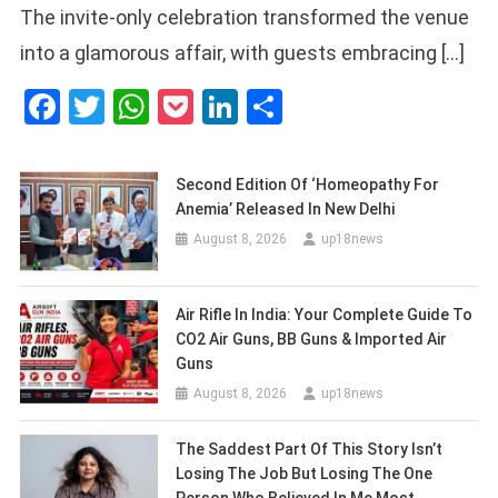
The invite-only celebration transformed the venue
into a glamorous affair, with guests embracing […]
Facebook
Twitter
WhatsApp
Pocket
LinkedIn
Share
Second Edition Of ‘Homeopathy For
Anemia’ Released In New Delhi
August 8, 2026
up18news
Air Rifle In India: Your Complete Guide To
CO2 Air Guns, BB Guns & Imported Air
Guns
August 8, 2026
up18news
The Saddest Part Of This Story Isn’t
Losing The Job But Losing The One