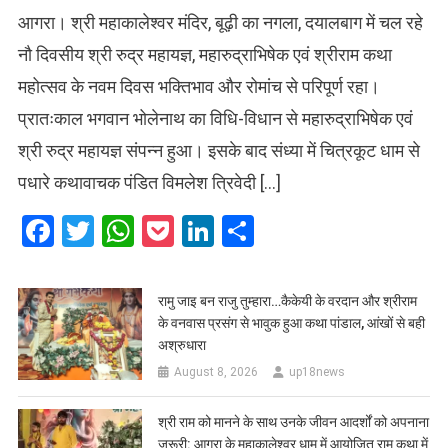
आगरा। श्री महाकालेश्वर मंदिर, बूढ़ी का नगला, दयालबाग में चल रहे
नौ दिवसीय श्री रुद्र महायज्ञ, महारुद्राभिषेक एवं श्रीराम कथा
महोत्सव के नवम दिवस भक्तिभाव और रोमांच से परिपूर्ण रहा।
प्रातःकाल भगवान भोलेनाथ का विधि-विधान से महारुद्राभिषेक एवं
श्री रुद्र महायज्ञ संपन्न हुआ। इसके बाद संध्या में चित्रकूट धाम से
पधारे कथावाचक पंडित विमलेश त्रिवेदी […]
Facebook
Twitter
WhatsApp
Pocket
LinkedIn
Share
रामु जाइ बन राजु तुम्हारा…कैकेयी के वरदान और श्रीराम
के वनवास प्रसंग से भावुक हुआ कथा पांडाल, आंखों से बही
अश्रुधारा
August 8, 2026
up18news
​श्री राम को मानने के साथ उनके जीवन आदर्शों को अपनाना
जरूरी: आगरा के महाकालेश्वर धाम में आयोजित राम कथा में