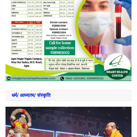
धर्म/ आध्‍यात्‍म/ संस्‍कृति