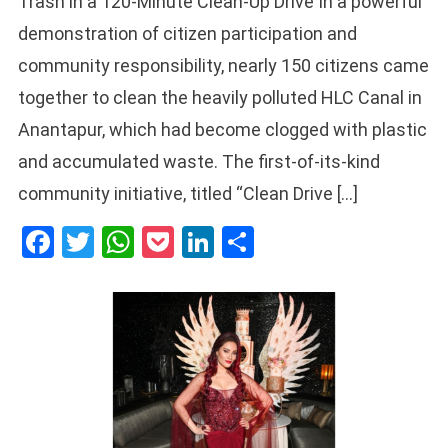
Trash in a 120-Minute Clean-Up Drive In a powerful
demonstration of citizen participation and
community responsibility, nearly 150 citizens came
together to clean the heavily polluted HLC Canal in
Anantapur, which had become clogged with plastic
and accumulated waste. The first-of-its-kind
community initiative, titled “Clean Drive […]
Facebook
Twitter
WhatsApp
Pocket
LinkedIn
Share