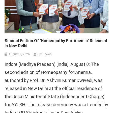
Second Edition Of ‘Homeopathy For Anemia’ Released
In New Delhi
August 8, 2026
up18news
Indore (Madhya Pradesh) [India], August 8: The
second edition of Homeopathy for Anemia,
authored by Prof. Dr. Ashvini Kumar Dwivedi, was
released in New Delhi at the official residence of
the Union Minister of State (Independent Charge)
for AYUSH. The release ceremony was attended by
Indore MP Shankar Lalwani, Devi Ahilya