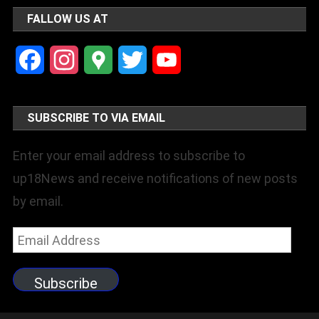
FALLOW US AT
Facebook
Instagram
Google
Twitter
YouTube
Maps
Channel
SUBSCRIBE TO VIA EMAIL
Enter your email address to subscribe to
up18News and receive notifications of new posts
by email.
Email
Address
Subscribe