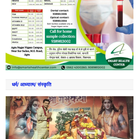
धर्म/ आध्‍यात्‍म/ संस्‍कृति