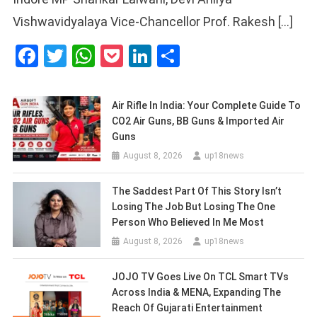
Vishwavidyalaya Vice-Chancellor Prof. Rakesh […]
Facebook
Twitter
WhatsApp
Pocket
LinkedIn
Share
Air Rifle In India: Your Complete Guide To
CO2 Air Guns, BB Guns & Imported Air
Guns
August 8, 2026
up18news
The Saddest Part Of This Story Isn’t
Losing The Job But Losing The One
Person Who Believed In Me Most
August 8, 2026
up18news
JOJO TV Goes Live On TCL Smart TVs
Across India & MENA, Expanding The
Reach Of Gujarati Entertainment