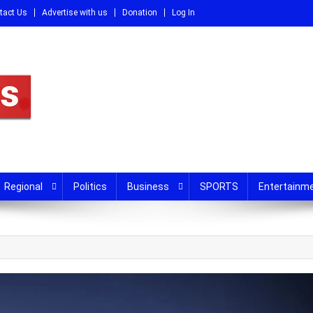
tact Us
Advertise with us
Donation
Log In
DI
Regional
Politics
Business
SPORTS
Entertainm