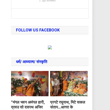
up18news
FOLLOW US FACEBOOK
धर्म/ आध्‍यात्‍म/ संस्‍कृति
​”मंगल भवन अमंगल हारी,
प्रगटे रघुनाथ, मिटे सकल
द्रवउ सो दसरथ अजिर
संताप…आगरा के