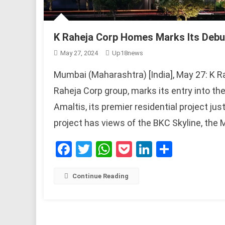
K Raheja Corp Homes Marks Its Debu
May 27, 2024
Up18news
Mumbai (Maharashtra) [India], May 27: K R
Raheja Corp group, marks its entry into th
Amaltis, its premier residential project j
project has views of the BKC Skyline, the 
Facebook
Twitter
WhatsApp
Pocket
LinkedIn
Share
Continue Reading