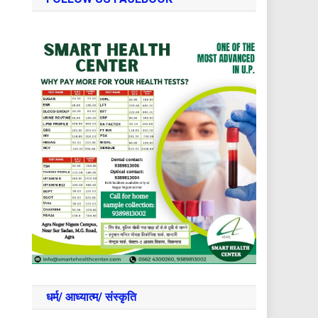
धर्म/ आध्‍यात्‍म/ संस्‍कृति