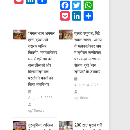
Facebook
Twitter
WhatsAp
Pocket
LinkedIn
Share
​”मंगल भवन अमंगल
प्रगटे रघुनाथ, मिटे
हारी, द्रवउ सो
सकल संताप…आगरा
दसरथ अजिर
के महाकालेश्वर धाम
बिहारी”: महाकालेश्वर
में श्रीराम जन्मोत्सव
धाम में श्रीराम की
पर उमड़ा आस्था का
बाल लीलाओं और
सैलाब, गूंजे ‘जय
विश्वामित्र यज्ञ
श्रीराम’ के जयकारे
प्रसंग ने भक्तों को
किया भावविभोर
August 4, 2026
August 5, 2026
up18news
up18news
गुरुपूर्णिमा: अखिल
200 साल पुराने श्री