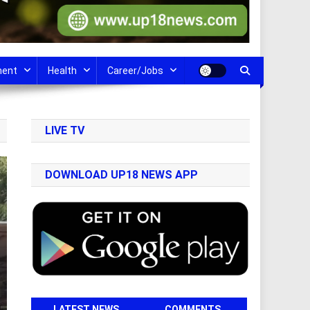
ment
Health
Career/Jobs
LIVE TV
DOWNLOAD UP18 NEWS APP
LATEST NEWS
COMMENTS