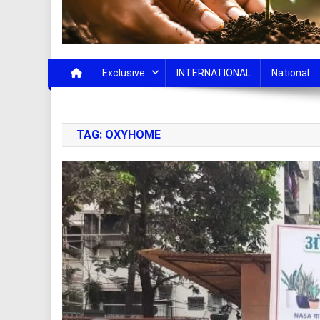
Exclusive
INTERNATIONAL
National
TAG:
OXYHOME