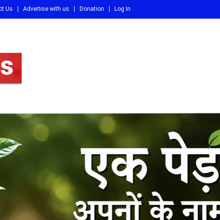
ct Us
Advertise with us
Donation
Log In
DI