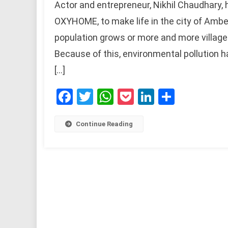
Actor and entrepreneur, Nikhil Chaudhary, 
OXYHOME, to make life in the city of Ambe
population grows or more and more villagers
Because of this, environmental pollution h
[…]
Facebook
Twitter
WhatsApp
Pocket
LinkedIn
Share
Continue Reading