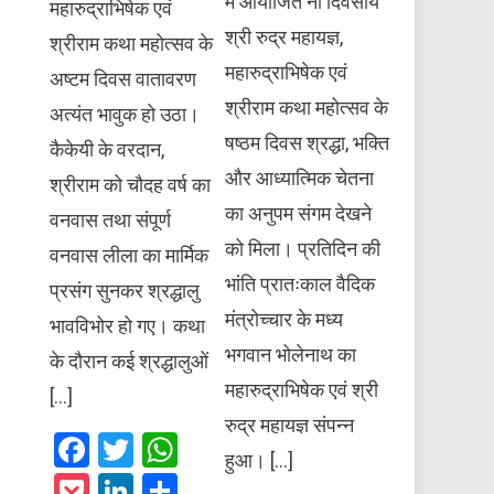
में आयोजित नौ दिवसीय
महारुद्राभिषेक एवं
श्री रुद्र महायज्ञ,
श्रीराम कथा महोत्सव के
महारुद्राभिषेक एवं
अष्टम दिवस वातावरण
श्रीराम कथा महोत्सव के
अत्यंत भावुक हो उठा।
षष्ठम दिवस श्रद्धा, भक्ति
कैकेयी के वरदान,
और आध्यात्मिक चेतना
श्रीराम को चौदह वर्ष का
का अनुपम संगम देखने
वनवास तथा संपूर्ण
को मिला। प्रतिदिन की
वनवास लीला का मार्मिक
भांति प्रातःकाल वैदिक
प्रसंग सुनकर श्रद्धालु
मंत्रोच्चार के मध्य
भावविभोर हो गए। कथा
भगवान भोलेनाथ का
के दौरान कई श्रद्धालुओं
महारुद्राभिषेक एवं श्री
[…]
रुद्र महायज्ञ संपन्न
Facebook
Twitter
WhatsApp
हुआ। […]
Pocket
LinkedIn
Share